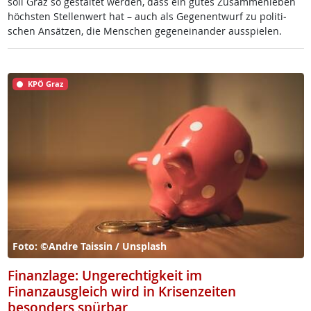
soll Graz so ge­stal­tet wer­den, dass ein gu­tes Zu­sam­men­le­ben
höchs­ten Stel­len­wert hat – auch als Ge­gen­ent­wurf zu po­li­ti­
schen An­sät­zen, die Men­schen ge­gen­ein­an­der aus­spie­len.
KPÖ Graz
Foto: ©Andre Taissin / Unsplash
Finanzlage: Ungerechtigkeit im
Finanzausgleich wird in Krisenzeiten
besonders spürbar