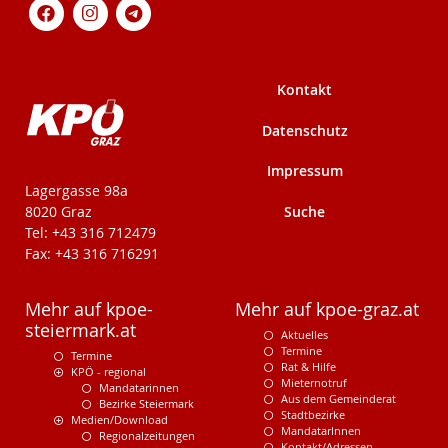
Kontakt
Datenschutz
Impressum
KPÖ-Steiermark
Lagergasse 98a
Suche
8020 Graz
Tel: +43 316 712479
Fax: +43 316 716291
Mehr auf kpoe-
Mehr auf kpoe-graz.at
steiermark.at
Aktuelles
Termine
Termine
Rat & Hilfe
KPÖ - regional
Mieternotruf
Mandatarinnen
Aus dem Gemeinderat
Bezirke Steiermark
Stadtbezirke
Medien/Download
MandatarInnen
Regionalzeitungen
Kontakt/Adressen