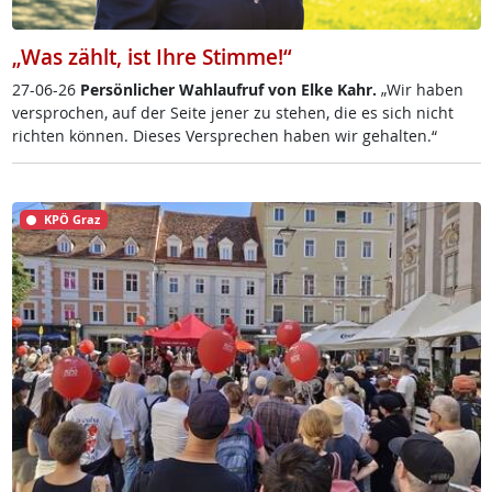
„Was zählt, ist Ihre Stimme!“
27-06-26
Per­sön­li­cher Wahl­auf­ruf von El­ke Kahr.
„Wir ha­ben
ver­spro­chen, auf der Sei­te je­ner zu ste­hen, die es sich nicht
rich­ten kön­nen. Die­ses Ver­sp­re­chen ha­ben wir ge­hal­ten.“
KPÖ Graz