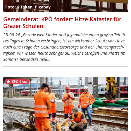
Foto: ©Taken, Pixabay
Gemeinderat: KPÖ fordert Hitze-Kataster für
Grazer Schulen
25-06-26
„Ge­ra­de weil Kin­der und Ju­gend­li­che ei­nen gro­ßen Teil ih­
res Ta­ges in Schu­len ver­brin­gen, ist ein wirk­sa­mer Schutz vor Hit­ze
auch ei­ne Fra­ge der Ge­sund­heits­vor­sor­ge und der Chan­cen­ge­rech­
tig­keit. Wir wis­sen heu­te sehr ge­nau, wel­che Stra­ßen und Plät­ze im
Som­mer be­son­ders heiß…
KPÖ Graz