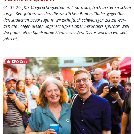
01-07-26
„Die Un­ge­rech­tig­kei­ten im Fi­nanz­aus­g­leich be­ste­hen schon
lan­ge. Seit Jah­ren wer­den die west­li­chen Bun­des­län­der ge­gen­über
den süd­li­chen be­vor­zugt. In wirt­schaft­lich schwie­ri­gen Zei­ten wer­
den die Fol­gen die­ser Un­ge­rech­tig­keit aber be­son­ders spür­bar, weil
die fi­nan­zi­el­len Spiel­räu­me klei­ner wer­den. Da­vor war­nen wir seit
Jah­ren“,
…
KPÖ Graz