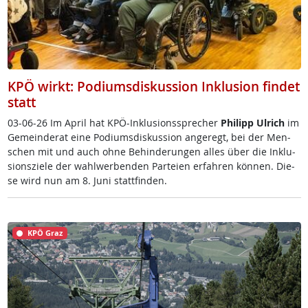
KPÖ wirkt: Podiumsdiskussion Inklusion findet
statt
03-06-26 Im April ha­t K­PÖ-In­k­lu­si­ons­sp­re­cher
Phi­l­ipp Ul­rich
im
Ge­mein­de­rat ei­ne Po­di­ums­dis­kus­si­on an­ge­regt, bei der Men­
schen mit und auch oh­ne Be­hin­de­run­gen al­les über die In­k­lu­
si­ons­zie­le der wahl­wer­ben­den Par­tei­en er­fah­ren kön­nen. Die­
se wird nun am 8. Ju­ni statt­fin­den.
KPÖ Graz