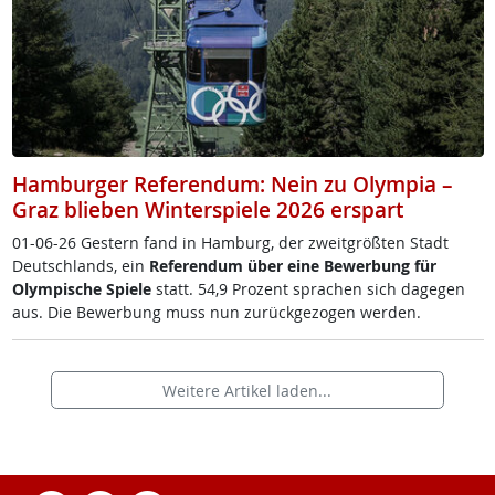
Hamburger Referendum: Nein zu Olympia –
Graz blieben Winterspiele 2026 erspart
01-06-26 Ges­tern fand in Ham­burg, der zweit­größ­ten Stadt
Deut­sch­lands, ein
Re­fe­ren­dum über ei­ne Be­wer­bung für
Olym­pi­sche Spie­le
statt. 54,9 Pro­zent spra­chen sich da­ge­gen
aus. Die Be­wer­bung muss nun zu­rück­ge­zo­gen wer­den.
Weitere Artikel laden...