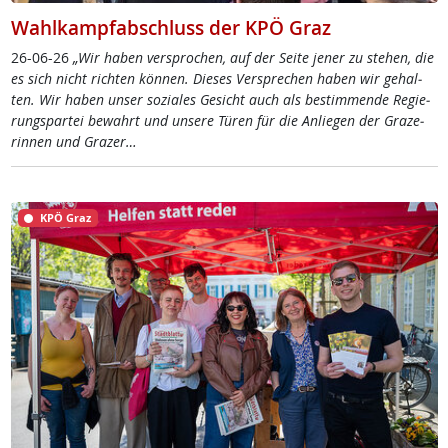
Wahlkampfabschluss der KPÖ Graz
26-06-26
„Wir ha­ben ver­spro­chen, auf der Sei­te je­ner zu ste­hen, die
es sich nicht rich­ten kön­nen. Die­ses Ver­sp­re­chen ha­ben wir ge­hal­
ten. Wir ha­ben un­ser so­zia­les Ge­sicht auch als be­stim­men­de Re­gie­
rung­s­par­tei be­wahrt und un­se­re Tü­ren für die An­lie­gen der Gra­ze­
rin­nen und Gra­zer…
KPÖ Graz