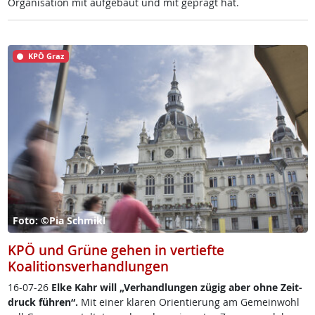
Or­ga­ni­sa­ti­on mit auf­ge­baut und mit ge­prägt hat.
KPÖ Graz
Foto: ©Pia Schmikl
KPÖ und Grüne gehen in vertiefte
Koalitionsverhandlungen
16-07-26
El­ke Kahr will „Ver­hand­lun­gen zü­g­ig aber oh­ne Zeit­
druck füh­r­en“.
Mit ei­ner kla­ren Ori­en­tie­rung am Ge­mein­wohl