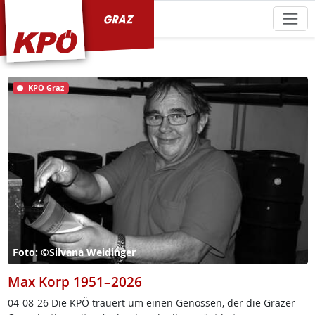
KPÖ Graz
KPÖ Graz
Foto: ©Silvana Weidinger
Max Korp 1951–2026
04-08-26 Die KPÖ trau­ert um ei­nen Ge­nos­sen, der die Gra­zer