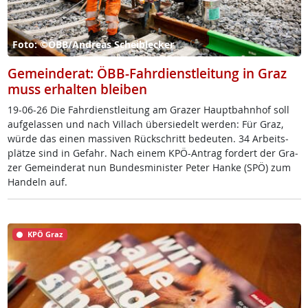
Foto: ©ÖBB/Andreas Scheiblecker
Gemeinderat: ÖBB-Fahrdienstleitung in Graz
muss erhalten bleiben
19-06-26 Die Fahr­di­enst­lei­tung am Gra­zer Haupt­bahn­hof soll
auf­ge­las­sen und nach Vil­lach über­sie­delt wer­den: Für Graz,
wür­de das ei­nen mas­si­ven Rück­schritt be­deu­ten. 34 Ar­beits­
plät­ze sind in Ge­fahr. Nach ei­nem KPÖ-An­trag for­dert der Gra­
zer Ge­mein­de­rat nun Bun­des­mi­nis­ter Pe­ter Han­ke (SPÖ) zum
Han­deln auf.
KPÖ Graz