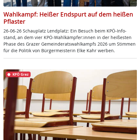
Wahlkampf: Heißer Endspurt auf dem heißen
Pflaster
26-06-26 Schau­platz Lend­platz: Ein Be­such beim KPÖ-In­fo­
stand, an dem vier KPÖ-Wahl­kämp­fer:in­nen in der hei­ßes­ten
Pha­se des Gra­zer Ge­mein­de­rats­wahl­kampfs 2026 um Stim­men
für die Po­li­tik von Bür­ger­meis­te­rin El­ke Kahr wer­ben.
KPÖ Graz