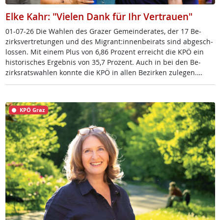
Elke Kahr: "Vielen Dank für Ihr Vertrauen"
01-07-26 Die Wah­len des Gra­zer Ge­mein­de­ra­tes, der 17 Be­
zirks­ver­t­re­tun­gen und des Mi­grant:in­nen­bei­rats sind ab­ge­sch­
los­sen. Mit ei­nem Plus von 6,86 Pro­zent er­reicht die KPÖ ein
his­to­ri­sches Er­geb­nis von 35,7 Pro­zent. Auch in bei den Be­
zirks­rats­wah­len konn­te die KPÖ in al­len Be­zir­ken zu­le­gen.…
KPÖ Graz