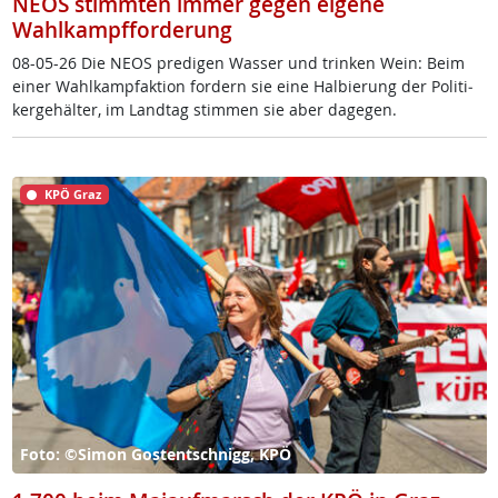
NEOS stimmten immer gegen eigene
Wahlkampfforderung
08-05-26 Die NE­OS pre­di­gen Was­ser und trin­ken Wein: Beim
ei­ner Wahl­kamp­f­ak­ti­on for­dern sie ei­ne Hal­bie­rung der Po­li­ti­
ker­ge­häl­ter, im Land­tag stim­men sie aber da­ge­gen.
KPÖ Graz
Foto: ©Simon Gostentschnigg, KPÖ