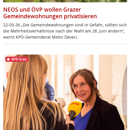
NEOS und ÖVP wollen Grazer
Gemeindewohnungen privatisieren
22-05-26 „Die Ge­mein­de­woh­nun­gen sind in Ge­fahr, soll­ten sich
die Mehr­heits­ver­hält­nis­se nach der Wahl am 28. Ju­ni än­dern“,
warnt KPÖ-Ge­mein­de­rat Me­tin De­ve­ci.
KPÖ Graz