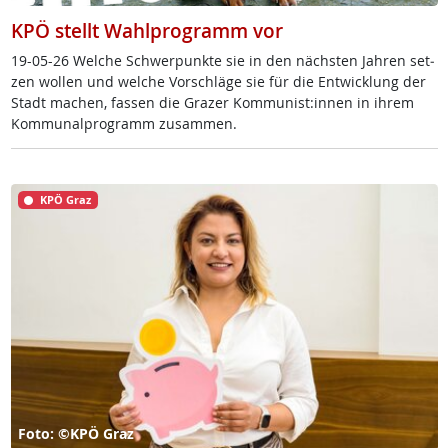
KPÖ stellt Wahlprogramm vor
19-05-26 Wel­che Schwer­punk­te sie in den nächs­ten Jah­ren set­
zen wol­len und wel­che Vor­schlä­ge sie für die Ent­wick­lung der
Stadt ma­chen, fas­sen die Gra­zer Kom­mu­nist:in­nen in ih­rem
Kom­mu­nal­pro­gramm zu­sam­men.
KPÖ Graz
Foto: ©KPÖ Graz