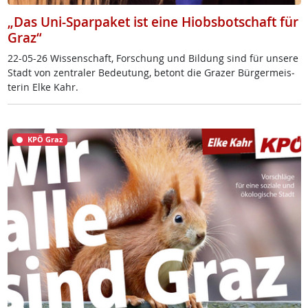
„Das Uni-Sparpaket ist eine Hiobsbotschaft für
Graz“
22-05-26 Wis­sen­schaft, For­schung und Bil­dung sind für un­se­re
Stadt von zen­tra­ler Be­deu­tung, be­tont die Gra­zer Bür­ger­meis­
te­rin El­ke Kahr.
KPÖ Graz