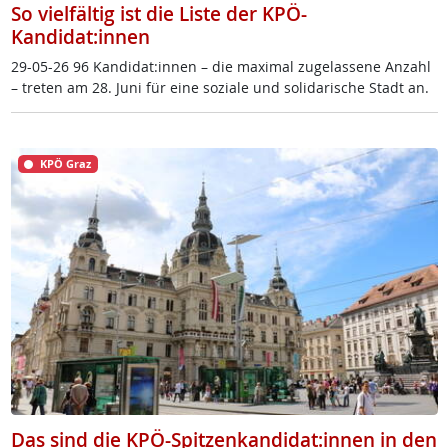
So vielfältig ist die Liste der KPÖ-
Kandidat:innen
29-05-26 96 Kan­di­dat:in­nen – die ma­xi­mal zu­ge­las­se­ne An­zahl
– tre­ten am 28. Ju­ni für ei­ne so­zia­le und so­li­da­ri­sche Stadt an.
KPÖ Graz
Das sind die KPÖ-Spitzenkandidat:innen in den