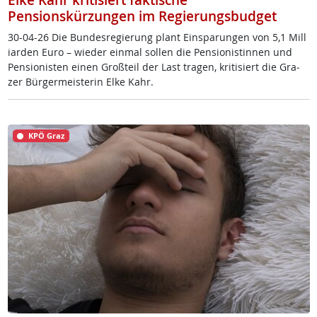
Elke Kahr kritisiert faktische
Pensionskürzungen im Regierungsbudget
30-04-26 Die Bun­des­re­gie­rung plant Ein­spa­run­gen von 5,1 Mil­l
i­ar­den Eu­ro – wie­der ein­mal sol­len die Pen­sio­nis­tin­nen und
Pen­sio­nis­ten ei­nen Groß­teil der Last tra­gen, kri­ti­siert die Gra­
zer Bür­ger­meis­te­rin El­ke Kahr.
KPÖ Graz