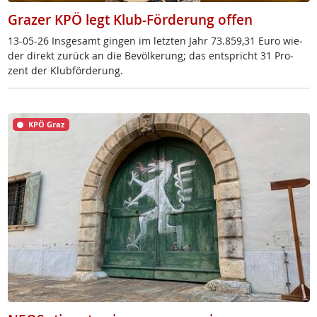
Grazer KPÖ legt Klub-Förderung offen
13-05-26 Ins­ge­s­amt gin­gen im letz­ten Jahr 73.859,31 Eu­ro wie­
der di­rekt zu­rück an die Be­völ­ke­rung; das ent­spricht 31 Pro­
zent der Klub­för­de­rung.
KPÖ Graz