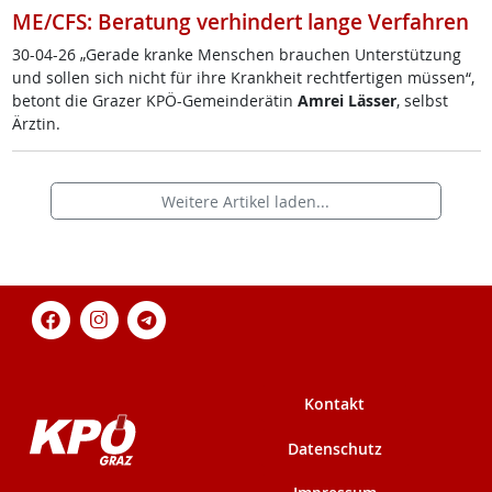
ME/CFS: Beratung verhindert lange Verfahren
30-04-26 „Ge­ra­de kran­ke Men­schen brau­chen Un­ter­stüt­zung
und sol­len sich nicht für ih­re Krank­heit recht­fer­ti­gen müs­sen“,
be­tont die Gra­zer KPÖ-Ge­mein­de­rä­tin
Am­rei Läs­ser
, selbst
Ärz­tin.
Weitere Artikel laden...
Kontakt
Datenschutz