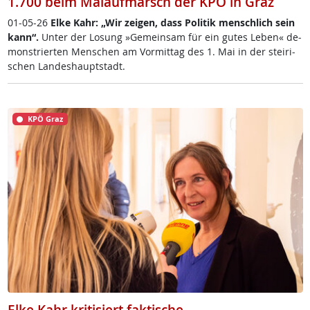
1.700 beim Maiaufmarsch der KPÖ in Graz
01-05-26
El­ke Kahr: „Wir zei­gen, dass Po­li­tik men­sch­lich sein
kan­n“.
Un­ter der Lo­sung »Ge­mein­sam für ein gu­tes Le­ben« de­
mon­s­trier­ten Men­schen am Vor­mit­tag des 1. Mai in der stei­ri­
schen Lan­des­haupt­stadt.
KPÖ Graz