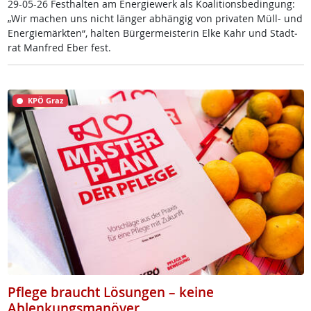
29-05-26 Fest­hal­ten am En­er­gie­werk als Koa­li­ti­ons­be­din­gung:
„Wir ma­chen uns nicht län­ger ab­hän­gig von pri­va­ten Müll- und
En­er­gie­märk­ten“, hal­ten ­Bür­ger­meis­te­rin El­ke Kahr und Stadt­
rat Man­f­red Eber fest.
KPÖ Graz
Pflege braucht Lösungen – keine
Ablenkungsmanöver