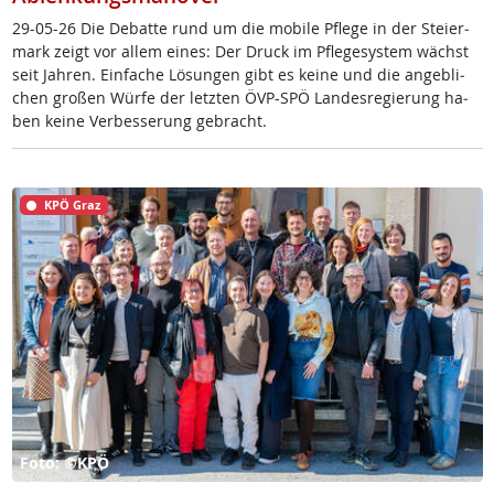
29-05-26 Die De­bat­te rund um die mo­bi­le Pf­le­ge in der Stei­er­
mark zeigt vor al­lem ei­nes: Der Druck im Pf­le­ge­sys­tem wächst
seit Jah­ren. Ein­fa­che Lö­sun­gen gibt es kei­ne und die an­geb­li­
chen gro­ßen Wür­fe der letz­ten ÖVP-SPÖ Lan­des­re­gie­rung ha­
ben kei­ne Ver­bes­se­rung ge­bracht.
KPÖ Graz
Foto: ©KPÖ