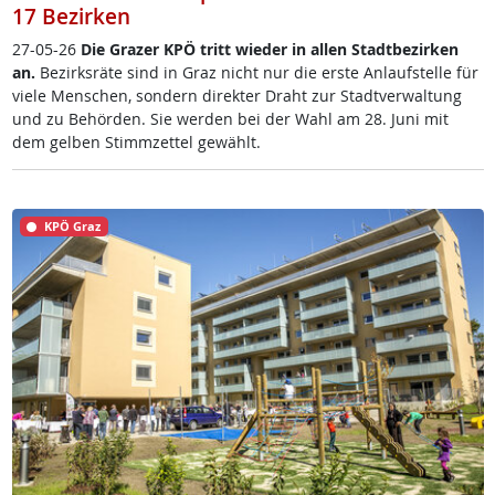
17 Bezirken
27-05-26
Die Gra­zer KPÖ tritt wie­der in al­len Stadt­be­zir­ken
an.
Be­zirks­rä­te sind in Graz nicht nur die ers­te An­lauf­s­tel­le für
vie­le Men­schen, son­dern di­rek­ter Draht zur Stadt­ver­wal­tung
und zu Be­hör­den. Sie wer­den bei der Wahl am 28. Ju­ni mit
dem gel­ben Stimm­zet­tel ge­wählt.
KPÖ Graz