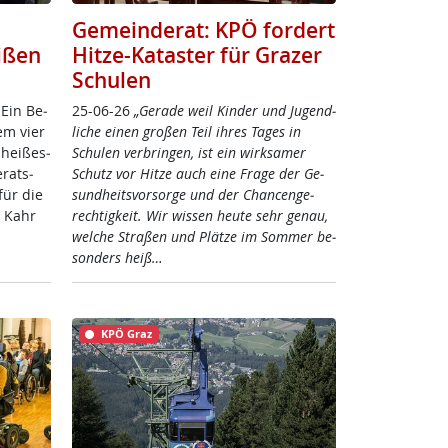
Gemeinderat: KPÖ fordert
ißen
Hitze-Kataster für Grazer
Schulen
 Ein Be­
25-06-26
„Ge­ra­de weil Kin­der und Ju­gend­
em vier
li­che ei­nen gro­ßen Teil ih­res Ta­ges in
hei­ßes­
Schu­len ver­brin­gen, ist ein wirk­sa­mer
­rats­
Schutz vor Hit­ze auch ei­ne Fra­ge der Ge­
ür die
sund­heits­vor­sor­ge und der Chan­cen­ge­
ke Kahr
rech­tig­keit. Wir wis­sen heu­te sehr ge­nau,
wel­che Stra­ßen und Plät­ze im Som­mer be­
son­ders heiß…
KPÖ Graz