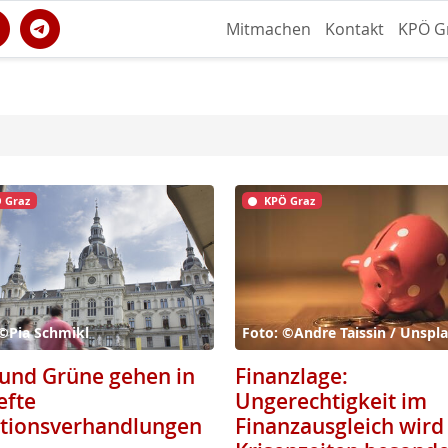
Mitmachen
Kontakt
KPÖ G
 Graz
KPÖ Graz
 ©Pia Schmikl
Foto: ©Andre Taissin / Unspl
und Grüne gehen in
Finanzlage:
efte
Ungerechtigkeit im
itionsverhandlungen
Finanzausgleich wird 