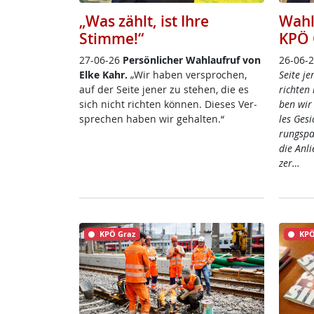
„Was zählt, ist Ihre
Wahl
Stimme!“
KPÖ 
27-06-26
Per­sön­li­cher Wahl­auf­ruf von
26-06-
El­ke Kahr.
„Wir ha­ben ver­spro­chen,
Sei­te je
auf der Sei­te je­ner zu ste­hen, die es
rich­ten 
sich nicht rich­ten kön­nen. Die­ses Ver­
ben wir 
sp­re­chen ha­ben wir ge­hal­ten.“
les Ge­s
rung­s­p
die An­l
zer…
KPÖ Graz
KPÖ