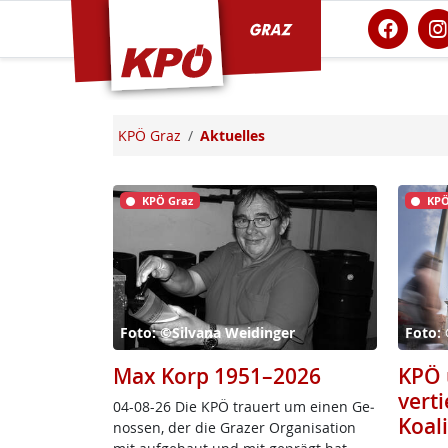
KPÖ Graz
KPÖ Graz
Aktuelles
KPÖ Graz
KPÖ
Foto: ©Silvana Weidinger
Foto:
Max Korp 1951–2026
KPÖ 
verti
04-08-26 Die KPÖ trau­ert um ei­nen Ge­
Koal
nos­sen, der die Gra­zer Or­ga­ni­sa­ti­on