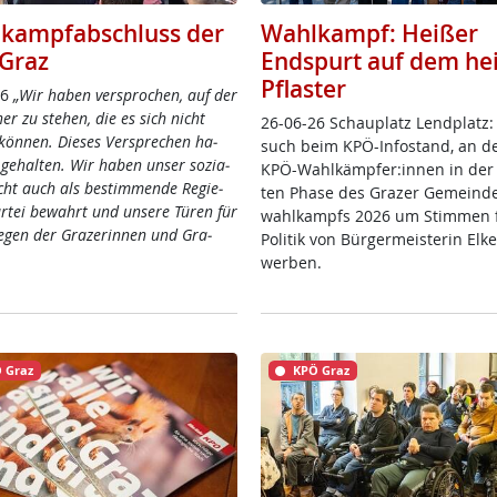
kampfabschluss der
Wahlkampf: Heißer
Graz
Endspurt auf dem he
Pflaster
26
„Wir ha­ben ver­spro­chen, auf der
­ner zu ste­hen, die es sich nicht
26-06-26 Schau­platz Lend­platz:
kön­nen. Die­ses Ver­sp­re­chen ha­
such beim KPÖ-In­fo­stand, an d
ge­hal­ten. Wir ha­ben un­ser so­zia­
KPÖ-Wahl­kämp­fer:in­nen in der 
icht auch als be­stim­men­de Re­gie­
ten Pha­se des Gra­zer Ge­mein­de
ar­tei be­wahrt und un­se­re Tü­ren für
wahl­kampfs 2026 um Stim­men f
ie­gen der Gra­ze­rin­nen und Gra­
Po­li­tik von Bür­ger­meis­te­rin El­
wer­ben.
 Graz
KPÖ Graz