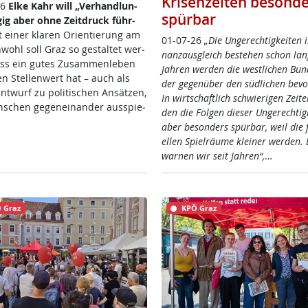
Krisenzeiten besonde
26
El­ke Kahr will „Ver­hand­lun­
spürbar
­ig aber oh­ne Zeit­druck füh­r­
 ei­ner kla­ren Ori­en­tie­rung am
01-07-26
„Die Un­ge­rech­tig­kei­ten 
wohl soll Graz so ge­stal­tet wer­
nanz­aus­g­leich be­ste­hen schon lan­
ss ein gu­tes Zu­sam­men­le­ben
Jah­ren wer­den die west­li­chen Bun­
n Stel­len­wert hat – auch als
der ge­gen­über den süd­li­chen be­vo
nt­wurf zu po­li­ti­schen An­sät­zen,
In wirt­schaft­lich schwie­ri­gen Zei­t
­schen ge­gen­ein­an­der aus­spie­
den die Fol­gen die­ser Un­ge­rech­tig­
aber be­son­ders spür­bar, weil die fi
el­len Spiel­räu­me klei­ner wer­den. 
war­nen wir seit Jah­ren“,
…
 Graz
KPÖ Graz