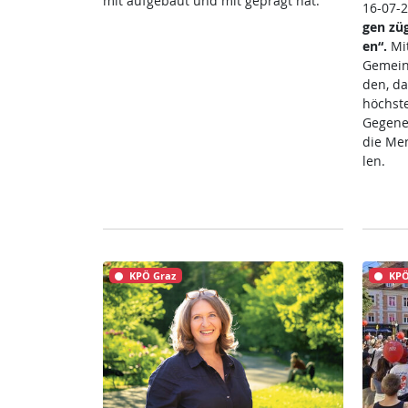
mit auf­ge­baut und mit ge­prägt hat.
16-07-
gen zü­g
en“.
Mit
Ge­mein­
den, da
höchs­te
Ge­gen­e
die Men
len.
KPÖ Graz
KPÖ