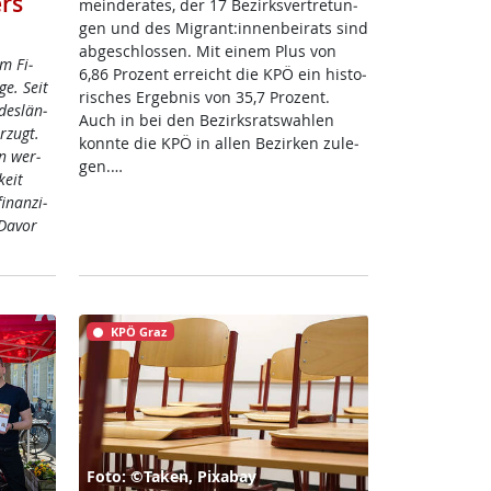
rs
mein­de­ra­tes, der 17 Be­zirks­ver­t­re­tun­
gen und des Mi­grant:in­nen­bei­rats sind
ab­ge­sch­los­sen. Mit ei­nem Plus von
im Fi­
6,86 Pro­zent er­reicht die KPÖ ein his­to­
ge. Seit
ri­sches Er­geb­nis von 35,7 Pro­zent.
des­län­
Auch in bei den Be­zirks­rats­wah­len
r­zugt.
konn­te die KPÖ in al­len Be­zir­ken zu­le­
en wer­
gen.…
keit
­nan­zi­
Da­vor
KPÖ Graz
Foto: ©Taken, Pixabay