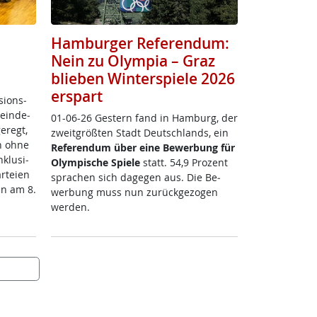
Hamburger Referendum:
Nein zu Olympia – Graz
blieben Winterspiele 2026
erspart
si­ons­
ein­de­
01-06-26 Ges­tern fand in Ham­burg, der
e­regt,
zweit­größ­ten Stadt Deut­sch­lands, ein
 oh­ne
Re­fe­ren­dum über ei­ne Be­wer­bung für
k­lu­si­
Olym­pi­sche Spie­le
statt. 54,9 Pro­zent
­tei­en
spra­chen sich da­ge­gen aus. Die Be­
un am 8.
wer­bung muss nun zu­rück­ge­zo­gen
wer­den.