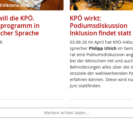
©Viktoria Dinius
ill die KPÖ.
KPÖ wirkt:
programm in
Podiumsdiskussion
acher Sprache
Inklusion findet statt
26
03-06-26 Im April ha­t K­PÖ-In­k­lu­
sp­re­cher
Phi­l­ipp Ul­rich
im Ge­m
rat ei­ne Po­di­ums­dis­kus­si­on an­g
bei der Men­schen mit und auch
Be­hin­de­run­gen al­les über die In­
ons­zie­le der wahl­wer­ben­den Par
er­fah­ren kön­nen. Die­se wird n
Ju­ni statt­fin­den.
Weitere Artikel laden...