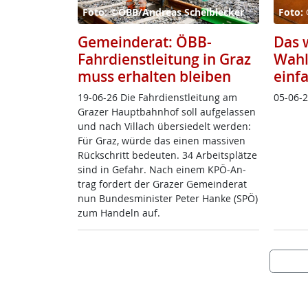
Foto: ©ÖBB/Andreas Scheiblecker
Foto: 
Gemeinderat: ÖBB-
Das w
Fahrdienstleitung in Graz
Wahl
muss erhalten bleiben
einf
19-06-26 Die Fahr­di­enst­lei­tung am
05-06-
Gra­zer Haupt­bahn­hof soll auf­ge­las­sen
und nach Vil­lach über­sie­delt wer­den:
Für Graz, wür­de das ei­nen mas­si­ven
Rück­schritt be­deu­ten. 34 Ar­beits­plät­ze
sind in Ge­fahr. Nach ei­nem KPÖ-An­
trag for­dert der Gra­zer Ge­mein­de­rat
nun Bun­des­mi­nis­ter Pe­ter Han­ke (SPÖ)
zum Han­deln auf.