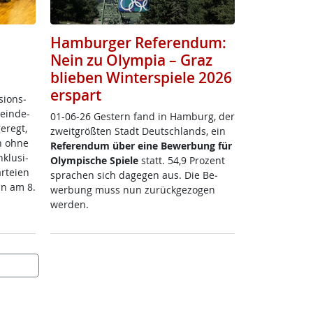
Hamburger Referendum:
Nein zu Olympia – Graz
blieben Winterspiele 2026
erspart
si­ons­
ein­de­
01-06-26 Ges­tern fand in Ham­burg, der
e­regt,
zweit­größ­ten Stadt Deut­sch­lands, ein
 oh­ne
Re­fe­ren­dum über ei­ne Be­wer­bung für
k­lu­si­
Olym­pi­sche Spie­le
statt. 54,9 Pro­zent
­tei­en
spra­chen sich da­ge­gen aus. Die Be­
un am 8.
wer­bung muss nun zu­rück­ge­zo­gen
wer­den.