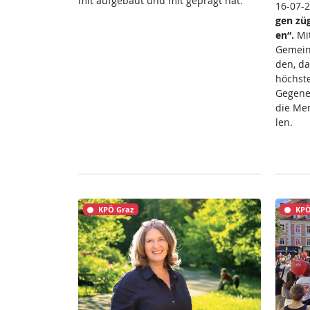
mit auf­ge­baut und mit ge­prägt hat.
16-07-
gen zü­g
en“.
Mit
Ge­mein­
den, da
höchs­te
Ge­gen­e
die Men
len.
KPÖ Graz
KPÖ