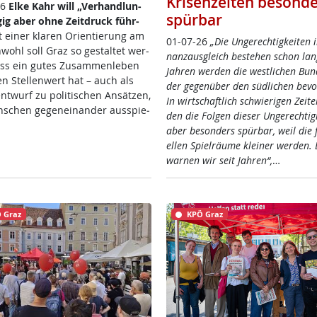
Krisenzeiten besonde
26
El­ke Kahr will „Ver­hand­lun­
spürbar
­ig aber oh­ne Zeit­druck füh­r­
 ei­ner kla­ren Ori­en­tie­rung am
01-07-26
„Die Un­ge­rech­tig­kei­ten 
wohl soll Graz so ge­stal­tet wer­
nanz­aus­g­leich be­ste­hen schon lan­
ss ein gu­tes Zu­sam­men­le­ben
Jah­ren wer­den die west­li­chen Bun­
n Stel­len­wert hat – auch als
der ge­gen­über den süd­li­chen be­vo
nt­wurf zu po­li­ti­schen An­sät­zen,
In wirt­schaft­lich schwie­ri­gen Zei­t
­schen ge­gen­ein­an­der aus­spie­
den die Fol­gen die­ser Un­ge­rech­tig­
aber be­son­ders spür­bar, weil die fi
el­len Spiel­räu­me klei­ner wer­den. 
war­nen wir seit Jah­ren“,
…
 Graz
KPÖ Graz