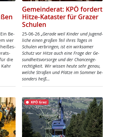
Gemeinderat: KPÖ fordert
ißen
Hitze-Kataster für Grazer
Schulen
 Ein Be­
25-06-26
„Ge­ra­de weil Kin­der und Ju­gend­
em vier
li­che ei­nen gro­ßen Teil ih­res Ta­ges in
hei­ßes­
Schu­len ver­brin­gen, ist ein wirk­sa­mer
­rats­
Schutz vor Hit­ze auch ei­ne Fra­ge der Ge­
ür die
sund­heits­vor­sor­ge und der Chan­cen­ge­
ke Kahr
rech­tig­keit. Wir wis­sen heu­te sehr ge­nau,
wel­che Stra­ßen und Plät­ze im Som­mer be­
son­ders heiß…
KPÖ Graz