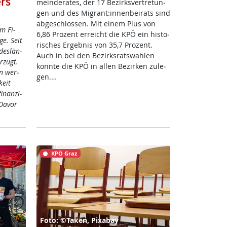
rs
mein­de­ra­tes, der 17 Be­zirks­ver­t­re­tun­
gen und des Mi­grant:in­nen­bei­rats sind
ab­ge­sch­los­sen. Mit ei­nem Plus von
im Fi­
6,86 Pro­zent er­reicht die KPÖ ein his­to­
ge. Seit
ri­sches Er­geb­nis von 35,7 Pro­zent.
des­län­
Auch in bei den Be­zirks­rats­wah­len
r­zugt.
konn­te die KPÖ in al­len Be­zir­ken zu­le­
en wer­
gen.…
keit
­nan­zi­
Da­vor
KPÖ Graz
Foto: ©Taken, Pixabay