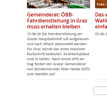
Foto: ©ÖBB/Andreas Scheiblecker
Foto: 
Gemeinderat: ÖBB-
Das w
Fahrdienstleitung in Graz
Wahl
muss erhalten bleiben
einf
19-06-26 Die Fahr­di­enst­lei­tung am
05-06-
Gra­zer Haupt­bahn­hof soll auf­ge­las­sen
und nach Vil­lach über­sie­delt wer­den:
Für Graz, wür­de das ei­nen mas­si­ven
Rück­schritt be­deu­ten. 34 Ar­beits­plät­ze
sind in Ge­fahr. Nach ei­nem KPÖ-An­
trag for­dert der Gra­zer Ge­mein­de­rat
nun Bun­des­mi­nis­ter Pe­ter Han­ke (SPÖ)
zum Han­deln auf.