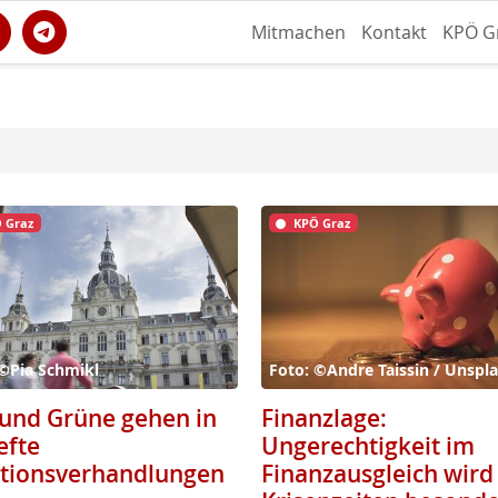
Mitmachen
Kontakt
KPÖ G
 Graz
KPÖ Graz
 ©Pia Schmikl
Foto: ©Andre Taissin / Unspl
und Grüne gehen in
Finanzlage:
efte
Ungerechtigkeit im
itionsverhandlungen
Finanzausgleich wird 