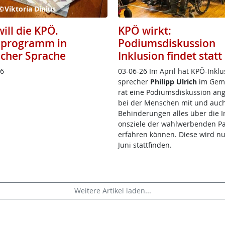
©Viktoria Dinius
ill die KPÖ.
KPÖ wirkt:
programm in
Podiumsdiskussion
acher Sprache
Inklusion findet statt
26
03-06-26 Im April ha­t K­PÖ-In­k­lu­
sp­re­cher
Phi­l­ipp Ul­rich
im Ge­m
rat ei­ne Po­di­ums­dis­kus­si­on an­g
bei der Men­schen mit und auch
Be­hin­de­run­gen al­les über die In­
ons­zie­le der wahl­wer­ben­den Par
er­fah­ren kön­nen. Die­se wird n
Ju­ni statt­fin­den.
Weitere Artikel laden...