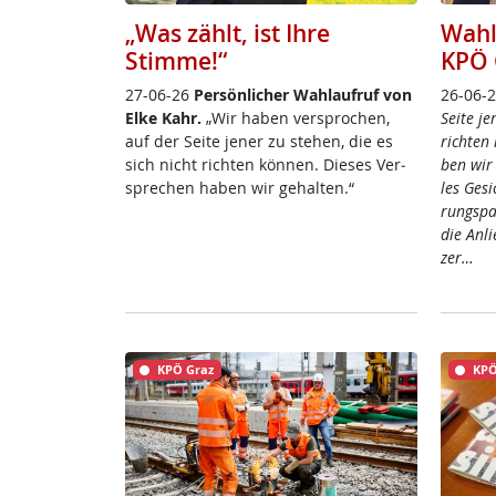
„Was zählt, ist Ihre
Wahl
Stimme!“
KPÖ 
27-06-26
Per­sön­li­cher Wahl­auf­ruf von
26-06-
El­ke Kahr.
„Wir ha­ben ver­spro­chen,
Sei­te je
auf der Sei­te je­ner zu ste­hen, die es
rich­ten 
sich nicht rich­ten kön­nen. Die­ses Ver­
ben wir 
sp­re­chen ha­ben wir ge­hal­ten.“
les Ge­s
rung­s­p
die An­l
zer…
KPÖ Graz
KPÖ