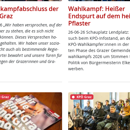
kampfabschluss der
Wahlkampf: Heißer
Graz
Endspurt auf dem he
Pflaster
26
„Wir ha­ben ver­spro­chen, auf der
­ner zu ste­hen, die es sich nicht
26-06-26 Schau­platz Lend­platz:
kön­nen. Die­ses Ver­sp­re­chen ha­
such beim KPÖ-In­fo­stand, an d
ge­hal­ten. Wir ha­ben un­ser so­zia­
KPÖ-Wahl­kämp­fer:in­nen in der 
icht auch als be­stim­men­de Re­gie­
ten Pha­se des Gra­zer Ge­mein­de
ar­tei be­wahrt und un­se­re Tü­ren für
wahl­kampfs 2026 um Stim­men f
ie­gen der Gra­ze­rin­nen und Gra­
Po­li­tik von Bür­ger­meis­te­rin El­
wer­ben.
 Graz
KPÖ Graz