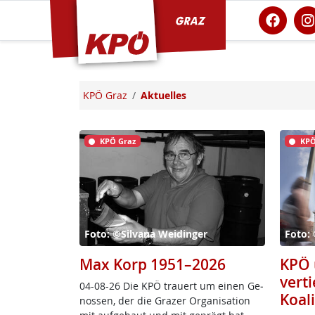
KPÖ Graz
KPÖ Graz
Aktuelles
KPÖ Graz
KPÖ
Foto: ©Silvana Weidinger
Foto:
Max Korp 1951–2026
KPÖ 
verti
04-08-26 Die KPÖ trau­ert um ei­nen Ge­
Koal
nos­sen, der die Gra­zer Or­ga­ni­sa­ti­on