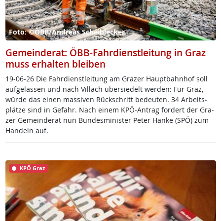
Foto: ©ÖBB/Andreas Scheiblecker
Gemeinderat: ÖBB-Fahrdienstleitung in Graz
muss erhalten bleiben
19-06-26 Die Fahr­di­enst­lei­tung am Gra­zer Haupt­bahn­hof soll
auf­ge­las­sen und nach Vil­lach über­sie­delt wer­den: Für Graz,
wür­de das ei­nen mas­si­ven Rück­schritt be­deu­ten. 34 Ar­beits­
plät­ze sind in Ge­fahr. Nach ei­nem KPÖ-An­trag for­dert der Gra­
zer Ge­mein­de­rat nun Bun­des­mi­nis­ter Pe­ter Han­ke (SPÖ) zum
Han­deln auf.
KPÖ Graz