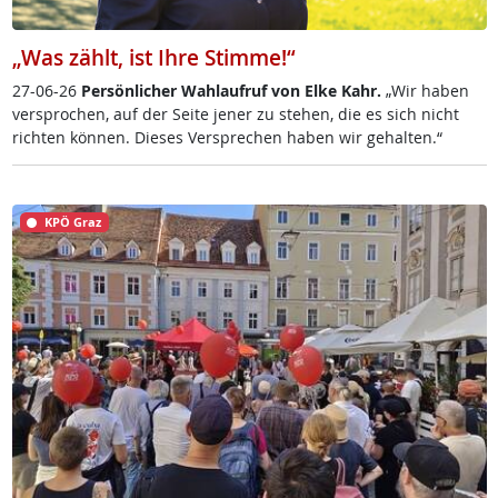
„Was zählt, ist Ihre Stimme!“
27-06-26
Per­sön­li­cher Wahl­auf­ruf von El­ke Kahr.
„Wir ha­ben
ver­spro­chen, auf der Sei­te je­ner zu ste­hen, die es sich nicht
rich­ten kön­nen. Die­ses Ver­sp­re­chen ha­ben wir ge­hal­ten.“
KPÖ Graz