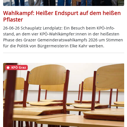
Wahlkampf: Heißer Endspurt auf dem heißen
Pflaster
26-06-26 Schau­platz Lend­platz: Ein Be­such beim KPÖ-In­fo­
stand, an dem vier KPÖ-Wahl­kämp­fer:in­nen in der hei­ßes­ten
Pha­se des Gra­zer Ge­mein­de­rats­wahl­kampfs 2026 um Stim­men
für die Po­li­tik von Bür­ger­meis­te­rin El­ke Kahr wer­ben.
KPÖ Graz