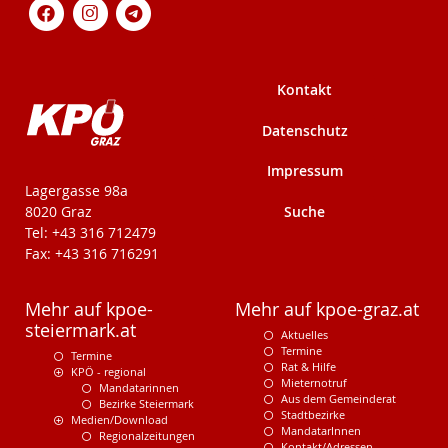
Kontakt
Datenschutz
Impressum
KPÖ-Steiermark
Lagergasse 98a
Suche
8020 Graz
Tel: +43 316 712479
Fax: +43 316 716291
Mehr auf kpoe-
Mehr auf kpoe-graz.at
steiermark.at
Aktuelles
Termine
Termine
Rat & Hilfe
KPÖ - regional
Mieternotruf
Mandatarinnen
Aus dem Gemeinderat
Bezirke Steiermark
Stadtbezirke
Medien/Download
MandatarInnen
Regionalzeitungen
Kontakt/Adressen