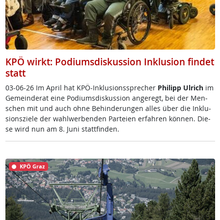
KPÖ wirkt: Podiumsdiskussion Inklusion findet
statt
03-06-26 Im April ha­t K­PÖ-In­k­lu­si­ons­sp­re­cher
Phi­l­ipp Ul­rich
im
Ge­mein­de­rat ei­ne Po­di­ums­dis­kus­si­on an­ge­regt, bei der Men­
schen mit und auch oh­ne Be­hin­de­run­gen al­les über die In­k­lu­
si­ons­zie­le der wahl­wer­ben­den Par­tei­en er­fah­ren kön­nen. Die­
se wird nun am 8. Ju­ni statt­fin­den.
KPÖ Graz