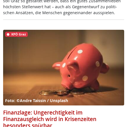
soll Graz so ge­stal­tet wer­den, dass ein gu­tes Zu­sam­men­le­ben
höchs­ten Stel­len­wert hat – auch als Ge­gen­ent­wurf zu po­li­ti­
schen An­sät­zen, die Men­schen ge­gen­ein­an­der aus­spie­len.
KPÖ Graz
Foto: ©Andre Taissin / Unsplash
Finanzlage: Ungerechtigkeit im
Finanzausgleich wird in Krisenzeiten
besonders spürbar