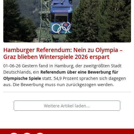
Hamburger Referendum: Nein zu Olympia –
Graz blieben Winterspiele 2026 erspart
01-06-26 Ges­tern fand in Ham­burg, der zweit­größ­ten Stadt
Deut­sch­lands, ein
Re­fe­ren­dum über ei­ne Be­wer­bung für
Olym­pi­sche Spie­le
statt. 54,9 Pro­zent spra­chen sich da­ge­gen
aus. Die Be­wer­bung muss nun zu­rück­ge­zo­gen wer­den.
Weitere Artikel laden...