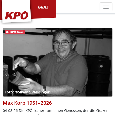
KPÖ Graz
KPÖ Graz
Foto: ©Silvana Weidinger
Max Korp 1951–2026
04-08-26 Die KPÖ trau­ert um ei­nen Ge­nos­sen, der die Gra­zer