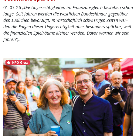
01-07-26
„Die Un­ge­rech­tig­kei­ten im Fi­nanz­aus­g­leich be­ste­hen schon
lan­ge. Seit Jah­ren wer­den die west­li­chen Bun­des­län­der ge­gen­über
den süd­li­chen be­vor­zugt. In wirt­schaft­lich schwie­ri­gen Zei­ten wer­
den die Fol­gen die­ser Un­ge­rech­tig­keit aber be­son­ders spür­bar, weil
die fi­nan­zi­el­len Spiel­räu­me klei­ner wer­den. Da­vor war­nen wir seit
Jah­ren“,
…
KPÖ Graz