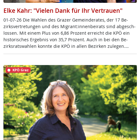
Elke Kahr: "Vielen Dank für Ihr Vertrauen"
01-07-26 Die Wah­len des Gra­zer Ge­mein­de­ra­tes, der 17 Be­
zirks­ver­t­re­tun­gen und des Mi­grant:in­nen­bei­rats sind ab­ge­sch­
los­sen. Mit ei­nem Plus von 6,86 Pro­zent er­reicht die KPÖ ein
his­to­ri­sches Er­geb­nis von 35,7 Pro­zent. Auch in bei den Be­
zirks­rats­wah­len konn­te die KPÖ in al­len Be­zir­ken zu­le­gen.…
KPÖ Graz