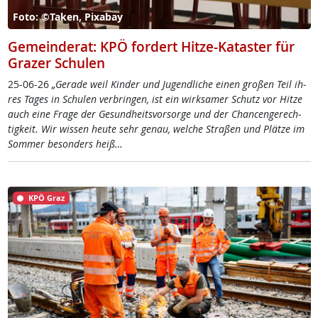
Foto: ©Taken, Pixabay
Gemeinderat: KPÖ fordert Hitze-Kataster für
Grazer Schulen
25-06-26
„Ge­ra­de weil Kin­der und Ju­gend­li­che ei­nen gro­ßen Teil ih­
res Ta­ges in Schu­len ver­brin­gen, ist ein wirk­sa­mer Schutz vor Hit­ze
auch ei­ne Fra­ge der Ge­sund­heits­vor­sor­ge und der Chan­cen­ge­rech­
tig­keit. Wir wis­sen heu­te sehr ge­nau, wel­che Stra­ßen und Plät­ze im
Som­mer be­son­ders heiß…
KPÖ Graz