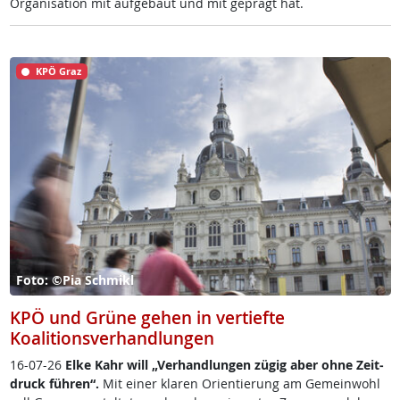
Or­ga­ni­sa­ti­on mit auf­ge­baut und mit ge­prägt hat.
KPÖ Graz
Foto: ©Pia Schmikl
KPÖ und Grüne gehen in vertiefte
Koalitionsverhandlungen
16-07-26
El­ke Kahr will „Ver­hand­lun­gen zü­g­ig aber oh­ne Zeit­
druck füh­r­en“.
Mit ei­ner kla­ren Ori­en­tie­rung am Ge­mein­wohl