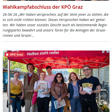
Wahlkampfabschluss der KPÖ Graz
26-06-26
„Wir ha­ben ver­spro­chen, auf der Sei­te je­ner zu ste­hen, die
es sich nicht rich­ten kön­nen. Die­ses Ver­sp­re­chen ha­ben wir ge­hal­
ten. Wir ha­ben un­ser so­zia­les Ge­sicht auch als be­stim­men­de Re­gie­
rung­s­par­tei be­wahrt und un­se­re Tü­ren für die An­lie­gen der Gra­ze­
rin­nen und Gra­zer…
KPÖ Graz