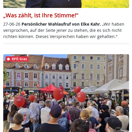
„Was zählt, ist Ihre Stimme!“
27-06-26
Per­sön­li­cher Wahl­auf­ruf von El­ke Kahr.
„Wir ha­ben
ver­spro­chen, auf der Sei­te je­ner zu ste­hen, die es sich nicht
rich­ten kön­nen. Die­ses Ver­sp­re­chen ha­ben wir ge­hal­ten.“
KPÖ Graz