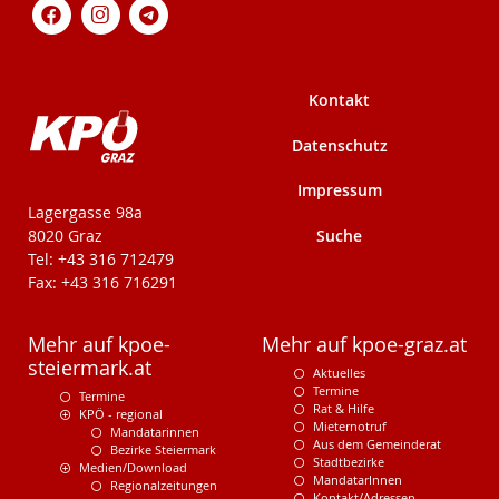
Kontakt
Datenschutz
Impressum
KPÖ-Steiermark
Lagergasse 98a
Suche
8020 Graz
Tel: +43 316 712479
Fax: +43 316 716291
Mehr auf kpoe-
Mehr auf kpoe-graz.at
steiermark.at
Aktuelles
Termine
Termine
Rat & Hilfe
KPÖ - regional
Mieternotruf
Mandatarinnen
Aus dem Gemeinderat
Bezirke Steiermark
Stadtbezirke
Medien/Download
MandatarInnen
Regionalzeitungen
Kontakt/Adressen