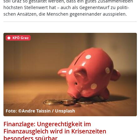
soll Graz so ge­stal­tet wer­den, dass ein gu­tes Zu­sam­men­le­ben
höchs­ten Stel­len­wert hat – auch als Ge­gen­ent­wurf zu po­li­ti­
schen An­sät­zen, die Men­schen ge­gen­ein­an­der aus­spie­len.
KPÖ Graz
Foto: ©Andre Taissin / Unsplash
Finanzlage: Ungerechtigkeit im
Finanzausgleich wird in Krisenzeiten
besonders spürbar