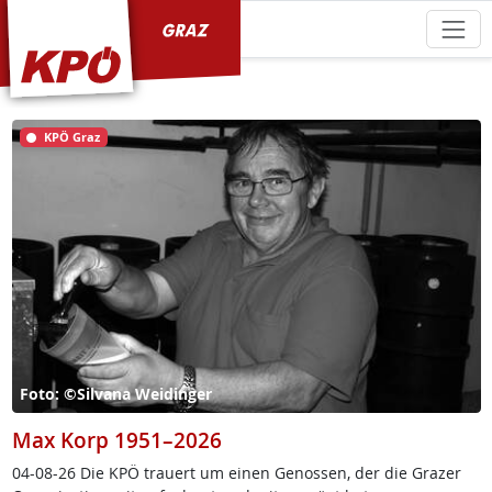
KPÖ Graz
KPÖ Graz
Foto: ©Silvana Weidinger
Max Korp 1951–2026
04-08-26 Die KPÖ trau­ert um ei­nen Ge­nos­sen, der die Gra­zer