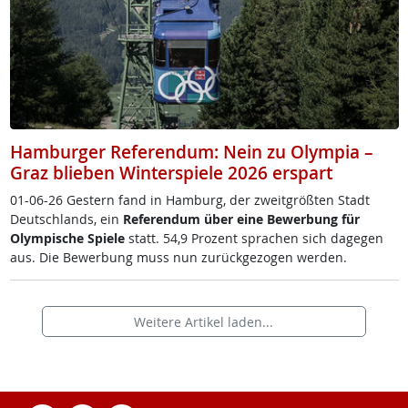
Hamburger Referendum: Nein zu Olympia –
Graz blieben Winterspiele 2026 erspart
01-06-26 Ges­tern fand in Ham­burg, der zweit­größ­ten Stadt
Deut­sch­lands, ein
Re­fe­ren­dum über ei­ne Be­wer­bung für
Olym­pi­sche Spie­le
statt. 54,9 Pro­zent spra­chen sich da­ge­gen
aus. Die Be­wer­bung muss nun zu­rück­ge­zo­gen wer­den.
Weitere Artikel laden...