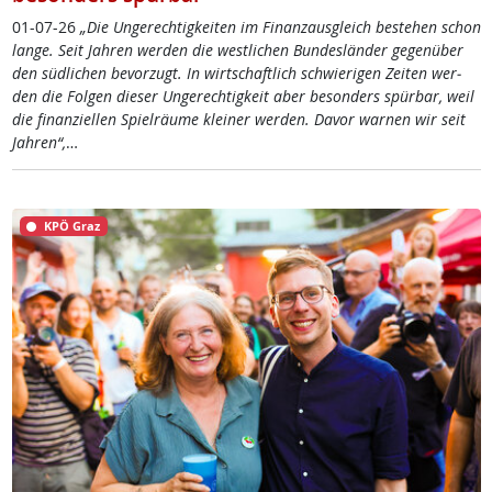
01-07-26
„Die Un­ge­rech­tig­kei­ten im Fi­nanz­aus­g­leich be­ste­hen schon
lan­ge. Seit Jah­ren wer­den die west­li­chen Bun­des­län­der ge­gen­über
den süd­li­chen be­vor­zugt. In wirt­schaft­lich schwie­ri­gen Zei­ten wer­
den die Fol­gen die­ser Un­ge­rech­tig­keit aber be­son­ders spür­bar, weil
die fi­nan­zi­el­len Spiel­räu­me klei­ner wer­den. Da­vor war­nen wir seit
Jah­ren“,
…
KPÖ Graz