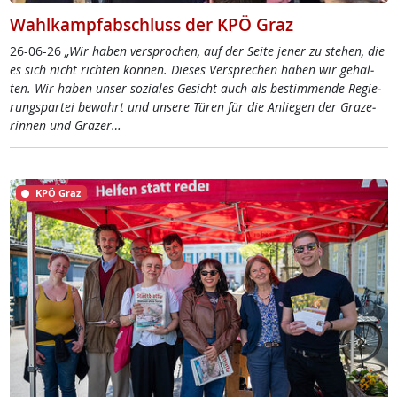
Wahlkampfabschluss der KPÖ Graz
26-06-26
„Wir ha­ben ver­spro­chen, auf der Sei­te je­ner zu ste­hen, die
es sich nicht rich­ten kön­nen. Die­ses Ver­sp­re­chen ha­ben wir ge­hal­
ten. Wir ha­ben un­ser so­zia­les Ge­sicht auch als be­stim­men­de Re­gie­
rung­s­par­tei be­wahrt und un­se­re Tü­ren für die An­lie­gen der Gra­ze­
rin­nen und Gra­zer…
KPÖ Graz