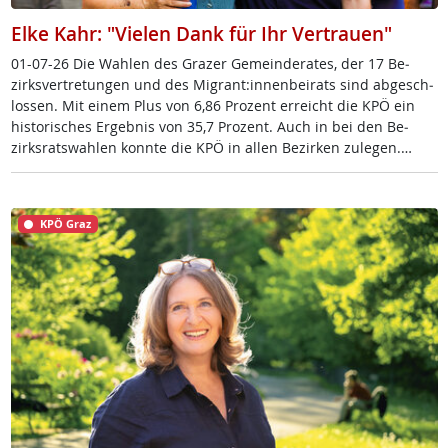
Elke Kahr: "Vielen Dank für Ihr Vertrauen"
01-07-26 Die Wah­len des Gra­zer Ge­mein­de­ra­tes, der 17 Be­
zirks­ver­t­re­tun­gen und des Mi­grant:in­nen­bei­rats sind ab­ge­sch­
los­sen. Mit ei­nem Plus von 6,86 Pro­zent er­reicht die KPÖ ein
his­to­ri­sches Er­geb­nis von 35,7 Pro­zent. Auch in bei den Be­
zirks­rats­wah­len konn­te die KPÖ in al­len Be­zir­ken zu­le­gen.…
KPÖ Graz