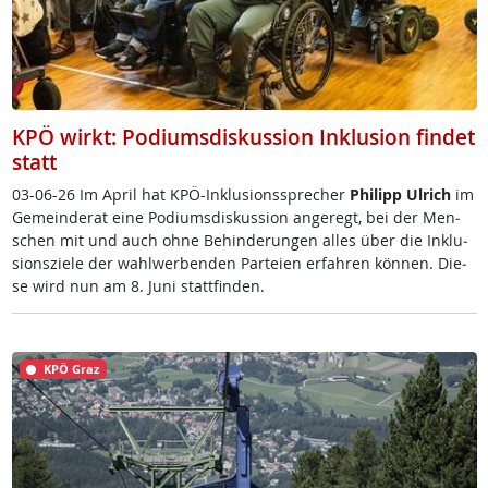
KPÖ wirkt: Podiumsdiskussion Inklusion findet
statt
03-06-26 Im April ha­t K­PÖ-In­k­lu­si­ons­sp­re­cher
Phi­l­ipp Ul­rich
im
Ge­mein­de­rat ei­ne Po­di­ums­dis­kus­si­on an­ge­regt, bei der Men­
schen mit und auch oh­ne Be­hin­de­run­gen al­les über die In­k­lu­
si­ons­zie­le der wahl­wer­ben­den Par­tei­en er­fah­ren kön­nen. Die­
se wird nun am 8. Ju­ni statt­fin­den.
KPÖ Graz