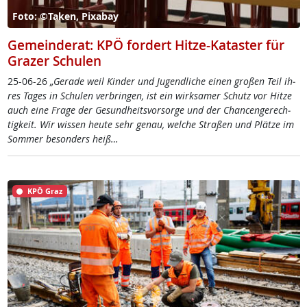
Foto: ©Taken, Pixabay
Gemeinderat: KPÖ fordert Hitze-Kataster für
Grazer Schulen
25-06-26
„Ge­ra­de weil Kin­der und Ju­gend­li­che ei­nen gro­ßen Teil ih­
res Ta­ges in Schu­len ver­brin­gen, ist ein wirk­sa­mer Schutz vor Hit­ze
auch ei­ne Fra­ge der Ge­sund­heits­vor­sor­ge und der Chan­cen­ge­rech­
tig­keit. Wir wis­sen heu­te sehr ge­nau, wel­che Stra­ßen und Plät­ze im
Som­mer be­son­ders heiß…
KPÖ Graz