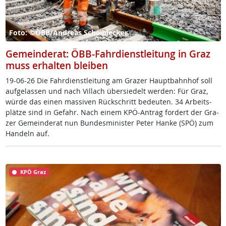
Foto: ©ÖBB/Andreas Scheiblecker
Gemeinderat: ÖBB-Fahrdienstleitung in Graz
muss erhalten bleiben
19-06-26 Die Fahr­di­enst­lei­tung am Gra­zer Haupt­bahn­hof soll
auf­ge­las­sen und nach Vil­lach über­sie­delt wer­den: Für Graz,
wür­de das ei­nen mas­si­ven Rück­schritt be­deu­ten. 34 Ar­beits­
plät­ze sind in Ge­fahr. Nach ei­nem KPÖ-An­trag for­dert der Gra­
zer Ge­mein­de­rat nun Bun­des­mi­nis­ter Pe­ter Han­ke (SPÖ) zum
Han­deln auf.
KPÖ Graz