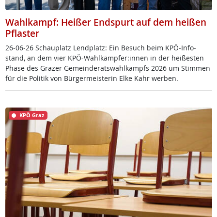
Wahlkampf: Heißer Endspurt auf dem heißen
Pflaster
26-06-26 Schau­platz Lend­platz: Ein Be­such beim KPÖ-In­fo­
stand, an dem vier KPÖ-Wahl­kämp­fer:in­nen in der hei­ßes­ten
Pha­se des Gra­zer Ge­mein­de­rats­wahl­kampfs 2026 um Stim­men
für die Po­li­tik von Bür­ger­meis­te­rin El­ke Kahr wer­ben.
KPÖ Graz