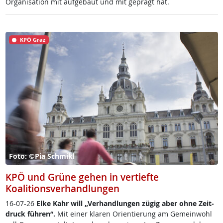
Or­ga­ni­sa­ti­on mit auf­ge­baut und mit ge­prägt hat.
KPÖ Graz
Foto: ©Pia Schmikl
KPÖ und Grüne gehen in vertiefte
Koalitionsverhandlungen
16-07-26
El­ke Kahr will „Ver­hand­lun­gen zü­g­ig aber oh­ne Zeit­
druck füh­r­en“.
Mit ei­ner kla­ren Ori­en­tie­rung am Ge­mein­wohl