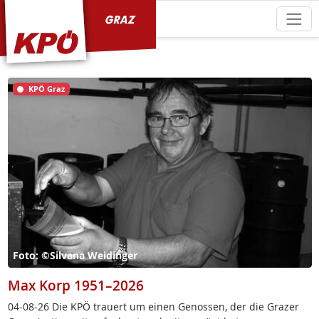
KPÖ Graz
KPÖ Graz
Foto: ©Silvana Weidinger
Max Korp 1951–2026
04-08-26 Die KPÖ trau­ert um ei­nen Ge­nos­sen, der die Gra­zer