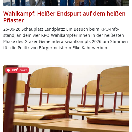
Wahlkampf: Heißer Endspurt auf dem heißen
Pflaster
26-06-26 Schau­platz Lend­platz: Ein Be­such beim KPÖ-In­fo­
stand, an dem vier KPÖ-Wahl­kämp­fer:in­nen in der hei­ßes­ten
Pha­se des Gra­zer Ge­mein­de­rats­wahl­kampfs 2026 um Stim­men
für die Po­li­tik von Bür­ger­meis­te­rin El­ke Kahr wer­ben.
KPÖ Graz