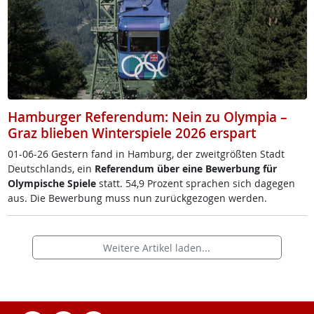
Hamburger Referendum: Nein zu Olympia –
Graz blieben Winterspiele 2026 erspart
01-06-26 Ges­tern fand in Ham­burg, der zweit­größ­ten Stadt
Deut­sch­lands, ein
Re­fe­ren­dum über ei­ne Be­wer­bung für
Olym­pi­sche Spie­le
statt. 54,9 Pro­zent spra­chen sich da­ge­gen
aus. Die Be­wer­bung muss nun zu­rück­ge­zo­gen wer­den.
Weitere Artikel laden...