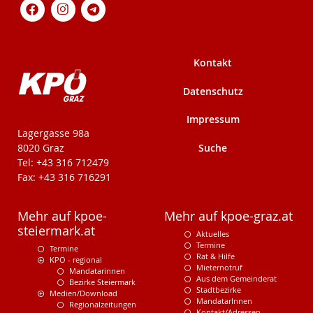
Kontakt
Datenschutz
Impressum
KPÖ-Steiermark
Lagergasse 98a
Suche
8020 Graz
Tel: +43 316 712479
Fax: +43 316 716291
Mehr auf kpoe-
Mehr auf kpoe-graz.at
steiermark.at
Aktuelles
Termine
Termine
Rat & Hilfe
KPÖ - regional
Mieternotruf
Mandatarinnen
Aus dem Gemeinderat
Bezirke Steiermark
Stadtbezirke
Medien/Download
MandatarInnen
Regionalzeitungen
Kontakt/Adressen