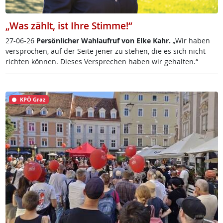
„Was zählt, ist Ihre Stimme!“
27-06-26
Per­sön­li­cher Wahl­auf­ruf von El­ke Kahr.
„Wir ha­ben
ver­spro­chen, auf der Sei­te je­ner zu ste­hen, die es sich nicht
rich­ten kön­nen. Die­ses Ver­sp­re­chen ha­ben wir ge­hal­ten.“
KPÖ Graz