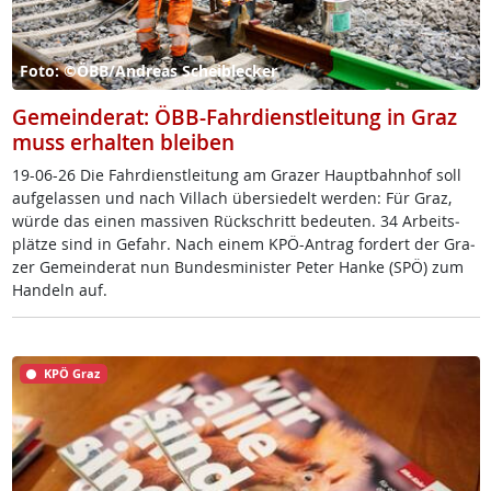
Foto: ©ÖBB/Andreas Scheiblecker
Gemeinderat: ÖBB-Fahrdienstleitung in Graz
muss erhalten bleiben
19-06-26 Die Fahr­di­enst­lei­tung am Gra­zer Haupt­bahn­hof soll
auf­ge­las­sen und nach Vil­lach über­sie­delt wer­den: Für Graz,
wür­de das ei­nen mas­si­ven Rück­schritt be­deu­ten. 34 Ar­beits­
plät­ze sind in Ge­fahr. Nach ei­nem KPÖ-An­trag for­dert der Gra­
zer Ge­mein­de­rat nun Bun­des­mi­nis­ter Pe­ter Han­ke (SPÖ) zum
Han­deln auf.
KPÖ Graz