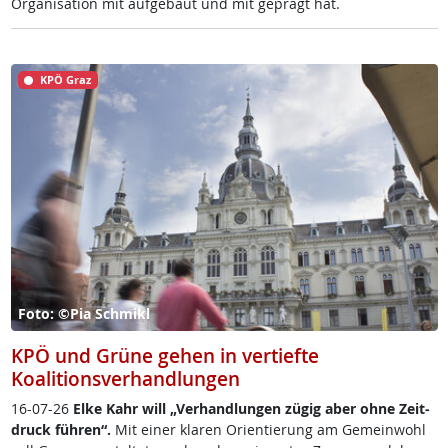
Or­ga­ni­sa­ti­on mit auf­ge­baut und mit ge­prägt hat.
KPÖ Graz
Foto: ©Pia Schmikl
KPÖ und Grüne gehen in vertiefte
Koalitionsverhandlungen
16-07-26
El­ke Kahr will „Ver­hand­lun­gen zü­g­ig aber oh­ne Zeit­
druck füh­r­en“.
Mit ei­ner kla­ren Ori­en­tie­rung am Ge­mein­wohl