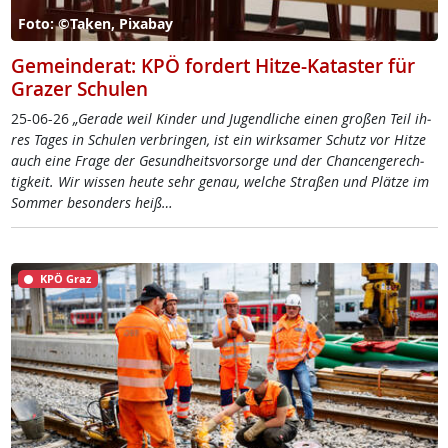
Foto: ©Taken, Pixabay
Gemeinderat: KPÖ fordert Hitze-Kataster für
Grazer Schulen
25-06-26
„Ge­ra­de weil Kin­der und Ju­gend­li­che ei­nen gro­ßen Teil ih­
res Ta­ges in Schu­len ver­brin­gen, ist ein wirk­sa­mer Schutz vor Hit­ze
auch ei­ne Fra­ge der Ge­sund­heits­vor­sor­ge und der Chan­cen­ge­rech­
tig­keit. Wir wis­sen heu­te sehr ge­nau, wel­che Stra­ßen und Plät­ze im
Som­mer be­son­ders heiß…
KPÖ Graz