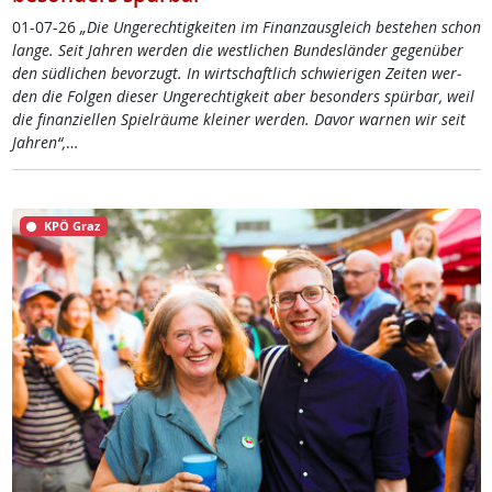
01-07-26
„Die Un­ge­rech­tig­kei­ten im Fi­nanz­aus­g­leich be­ste­hen schon
lan­ge. Seit Jah­ren wer­den die west­li­chen Bun­des­län­der ge­gen­über
den süd­li­chen be­vor­zugt. In wirt­schaft­lich schwie­ri­gen Zei­ten wer­
den die Fol­gen die­ser Un­ge­rech­tig­keit aber be­son­ders spür­bar, weil
die fi­nan­zi­el­len Spiel­räu­me klei­ner wer­den. Da­vor war­nen wir seit
Jah­ren“,
…
KPÖ Graz