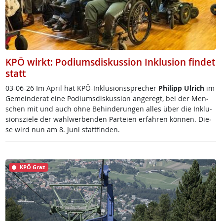
KPÖ wirkt: Podiumsdiskussion Inklusion findet
statt
03-06-26 Im April ha­t K­PÖ-In­k­lu­si­ons­sp­re­cher
Phi­l­ipp Ul­rich
im
Ge­mein­de­rat ei­ne Po­di­ums­dis­kus­si­on an­ge­regt, bei der Men­
schen mit und auch oh­ne Be­hin­de­run­gen al­les über die In­k­lu­
si­ons­zie­le der wahl­wer­ben­den Par­tei­en er­fah­ren kön­nen. Die­
se wird nun am 8. Ju­ni statt­fin­den.
KPÖ Graz