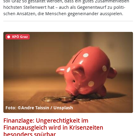
soll Graz so ge­stal­tet wer­den, dass ein gu­tes Zu­sam­men­le­ben
höchs­ten Stel­len­wert hat – auch als Ge­gen­ent­wurf zu po­li­ti­
schen An­sät­zen, die Men­schen ge­gen­ein­an­der aus­spie­len.
KPÖ Graz
Foto: ©Andre Taissin / Unsplash
Finanzlage: Ungerechtigkeit im
Finanzausgleich wird in Krisenzeiten
besonders spürbar