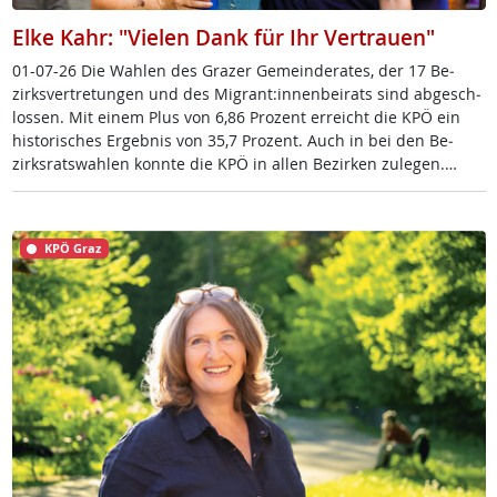
Elke Kahr: "Vielen Dank für Ihr Vertrauen"
01-07-26 Die Wah­len des Gra­zer Ge­mein­de­ra­tes, der 17 Be­
zirks­ver­t­re­tun­gen und des Mi­grant:in­nen­bei­rats sind ab­ge­sch­
los­sen. Mit ei­nem Plus von 6,86 Pro­zent er­reicht die KPÖ ein
his­to­ri­sches Er­geb­nis von 35,7 Pro­zent. Auch in bei den Be­
zirks­rats­wah­len konn­te die KPÖ in al­len Be­zir­ken zu­le­gen.…
KPÖ Graz