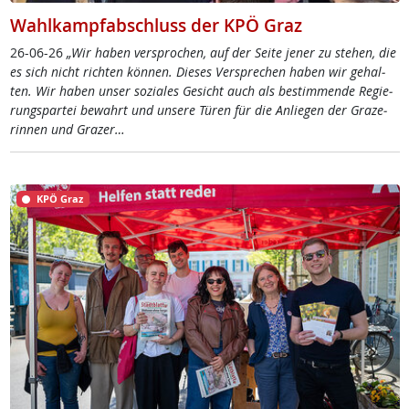
Wahlkampfabschluss der KPÖ Graz
26-06-26
„Wir ha­ben ver­spro­chen, auf der Sei­te je­ner zu ste­hen, die
es sich nicht rich­ten kön­nen. Die­ses Ver­sp­re­chen ha­ben wir ge­hal­
ten. Wir ha­ben un­ser so­zia­les Ge­sicht auch als be­stim­men­de Re­gie­
rung­s­par­tei be­wahrt und un­se­re Tü­ren für die An­lie­gen der Gra­ze­
rin­nen und Gra­zer…
KPÖ Graz