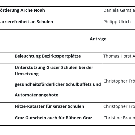
örderung Arche Noah
Daniela Gamsjä
arrierefreiheit an Schulen
Philipp Ulrich
Anträge
Beleuchtung Bezirkssportplätze
Thomas Horst A
Unterstützung Grazer Schulen bei der
Umsetzung
Christopher Fr
gesundheitsförderlicher Schulbuffets und
Automatenangebote
Hitze-Kataster für Grazer Schulen
Christopher Fr
Graz Gutschein auch für Bühnen Graz
Christine Brau