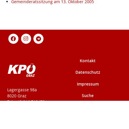
Gemeinderatssitzung am 13. Oktober 2005
Kontakt
Datenschutz
Impressum
KPÖ-Steiermark
Lagergasse 98a
Suche
8020 Graz
Tel: +43 316 712479
Fax: +43 316 716291
Mehr auf kpoe-
Mehr auf kpoe-graz.at