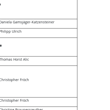
n
Daniela Gamsjäger-Katzensteiner
Philipp Ulrich
e
Thomas Horst Alic
Christopher Fröch
Christopher Fröch
Christine Braunersreuther