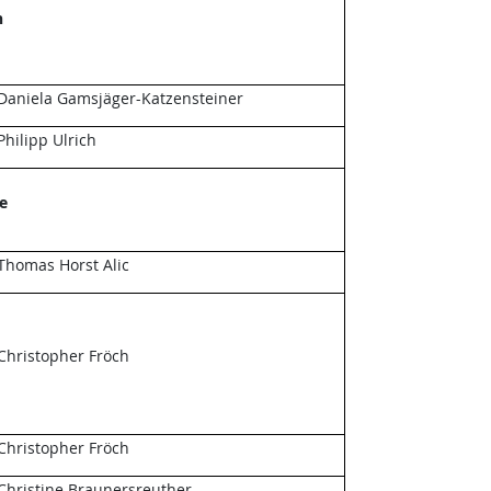
n
Daniela Gamsjäger-Katzensteiner
Philipp Ulrich
e
Thomas Horst Alic
Christopher Fröch
Christopher Fröch
Christine Braunersreuther