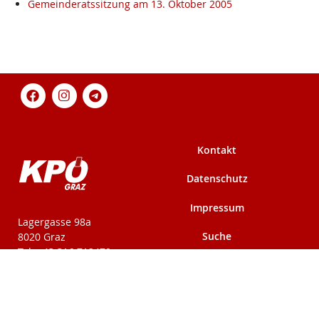
Gemeinderatssitzung am 13. Oktober 2005
Kontakt
Datenschutz
Impressum
KPÖ-Steiermark
Lagergasse 98a
Suche
8020 Graz
Tel: +43 316 712479
Fax: +43 316 716291
Mehr auf kpoe-
Mehr auf kpoe-graz.at