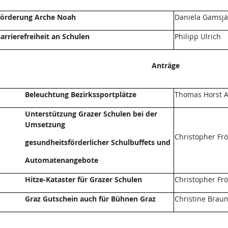
örderung Arche Noah
Daniela Gamsjä
arrierefreiheit an Schulen
Philipp Ulrich
Anträge
Beleuchtung Bezirkssportplätze
Thomas Horst A
Unterstützung Grazer Schulen bei der
Umsetzung
Christopher Fr
gesundheitsförderlicher Schulbuffets und
Automatenangebote
Hitze-Kataster für Grazer Schulen
Christopher Fr
Graz Gutschein auch für Bühnen Graz
Christine Brau