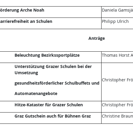
örderung Arche Noah
Daniela Gamsjä
arrierefreiheit an Schulen
Philipp Ulrich
Anträge
Beleuchtung Bezirkssportplätze
Thomas Horst A
Unterstützung Grazer Schulen bei der
Umsetzung
Christopher Fr
gesundheitsförderlicher Schulbuffets und
Automatenangebote
Hitze-Kataster für Grazer Schulen
Christopher Fr
Graz Gutschein auch für Bühnen Graz
Christine Brau