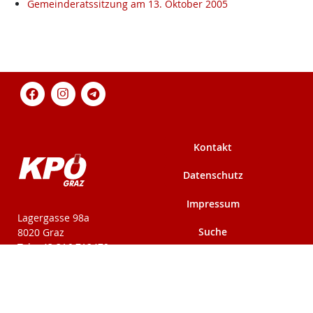
Gemeinderatssitzung am 13. Oktober 2005
Kontakt
Datenschutz
Impressum
KPÖ-Steiermark
Lagergasse 98a
Suche
8020 Graz
Tel: +43 316 712479
Fax: +43 316 716291
Mehr auf kpoe-
Mehr auf kpoe-graz.at