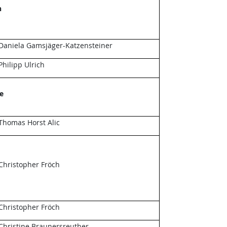
n
Daniela Gamsjäger-Katzensteiner
Philipp Ulrich
e
Thomas Horst Alic
Christopher Fröch
Christopher Fröch
Christine Braunersreuther