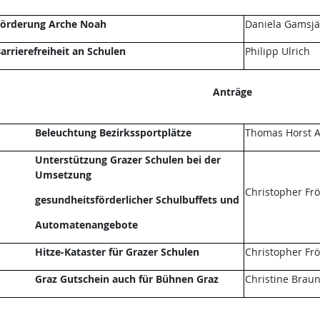
örderung Arche Noah
Daniela Gamsjä
arrierefreiheit an Schulen
Philipp Ulrich
Anträge
Beleuchtung Bezirkssportplätze
Thomas Horst A
Unterstützung Grazer Schulen bei der
Umsetzung
Christopher Fr
gesundheitsförderlicher Schulbuffets und
Automatenangebote
Hitze-Kataster für Grazer Schulen
Christopher Fr
Graz Gutschein auch für Bühnen Graz
Christine Brau