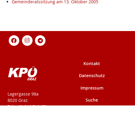
Gemeinderatssitzung am 13. Oktober 2005
Kontakt
Datenschutz
Impressum
KPÖ-Steiermark
Lagergasse 98a
Suche
8020 Graz
Tel: +43 316 712479
Fax: +43 316 716291
Mehr auf kpoe-
Mehr auf kpoe-graz.at