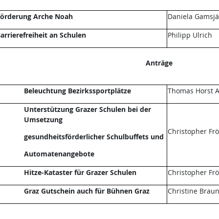
örderung Arche Noah
Daniela Gamsjä
arrierefreiheit an Schulen
Philipp Ulrich
Anträge
Beleuchtung Bezirkssportplätze
Thomas Horst A
Unterstützung Grazer Schulen bei der
Umsetzung
Christopher Fr
gesundheitsförderlicher Schulbuffets und
Automatenangebote
Hitze-Kataster für Grazer Schulen
Christopher Fr
Graz Gutschein auch für Bühnen Graz
Christine Brau