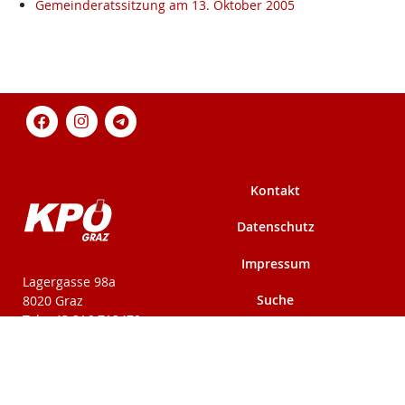
Gemeinderatssitzung am 13. Oktober 2005
Kontakt
Datenschutz
Impressum
KPÖ-Steiermark
Lagergasse 98a
Suche
8020 Graz
Tel: +43 316 712479
Fax: +43 316 716291
Mehr auf kpoe-
Mehr auf kpoe-graz.at