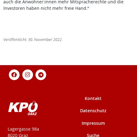
auch die Anwohner:innen mehr Mitspracherechte und die
Investoren haben nicht mehr freie Hand.“
Veröffentlicht: 30. November 2022
Kontakt
Datenschutz
Impressum
KPÖ-Steiermark
Lagergasse 98a
Suche
8020 Graz