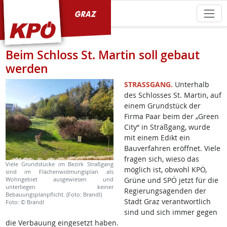
KPÖ Graz
Beim Schloss St. Martin soll gebaut
werden
STRASSGANG.
Unterhalb
des Schlosses St. Martin, auf
einem Grundstück der
Firma Paar beim der „Green
City“ in Straßgang, wurde
mit einem Edikt ein
Bauverfahren eröffnet. Viele
fragen sich, wieso das
Viele Grundstücke im Bezirk Straßgang
möglich ist, obwohl KPÖ,
sind im Flächenwidmungsplan als
Wohngebiet ausgewiesen und
Grüne und SPÖ jetzt für die
unterliegen keiner
Regierungsagenden der
Bebauungsplanpflicht. (Foto: Brandl)
Stadt Graz verantwortlich
Foto: © Brandl
sind und sich immer gegen
die Verbauung eingesetzt haben.