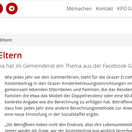
Mitmachen
Kontakt
KPÖ G
 Eltern
Eltern
ka hat im Gemeinderat ein Thema aus der Facebook Gr
Wie jedes Jahr vor den Sommerferien, steht für die Grazer Erz
Kostenbeitrag in den Grazer Kinderbetreuungseinrichtungen in
gemeinsam lebenden Elternteilen und Familien, die das Residenzmo
Familien die etwa das Modell der Doppelresidenz oder eine 60:4
konkrete Angabe wie die Berechnung zu erfolgen hat. Betroffene
dass hier jedes Jahr eine andere Berechnungsmethode zur Anw
eine neue Einstufung in der Sozialstaffel ergibt.
„Die Betroffenen haben nicht den Eindruck, dass ihre Lebensumstände 
immer wieder die Frage, wie der Kostenbeitrag nun wirklich berechne