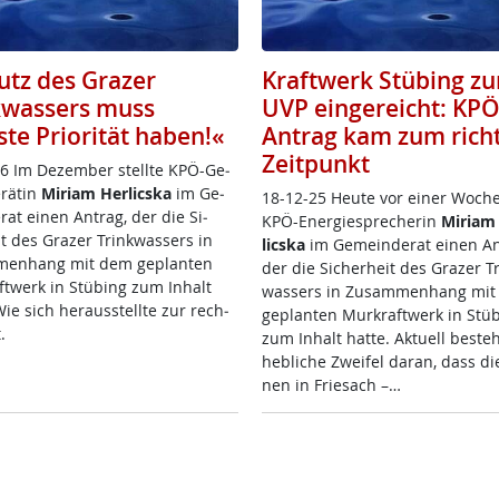
utz des Grazer
Kraftwerk Stübing zu
kwassers muss
UVP eingereicht: KPÖ
te Priorität haben!«
Antrag kam zum rich
Zeitpunkt
6 Im De­zem­ber stell­te KPÖ-Ge­
rä­tin
Mi­riam Her­lics­ka
im Ge­
18-12-25 Heu­te vor ei­ner Wo­che 
rat ei­nen An­trag, der die Si­
KPÖ-En­er­gie­sp­re­che­rin
Mi­riam
t des Gra­zer Trink­was­sers in
lics­ka
im Ge­mein­de­rat ei­nen An
men­hang mit dem ge­plan­ten
der die Si­cher­heit des Gra­zer T
t­werk in St­ü­bing zum In­halt
was­sers in Zu­sam­men­hang mi
Wie sich her­aus­s­tell­te zur rech­
ge­plan­ten Mur­kraft­werk in St­ü­
it.
zum In­halt hat­te. Ak­tu­ell be­ste
heb­li­che Zwei­fel da­ran, dass d
nen in Frie­sach –…