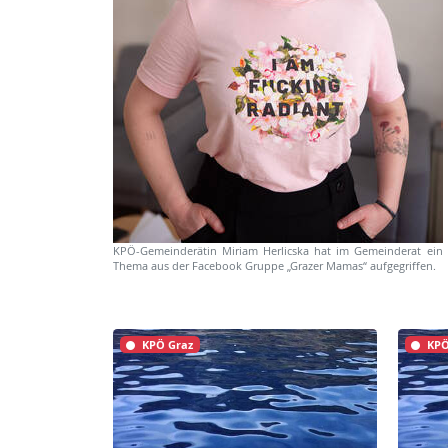
KPÖ-Gemeinderätin Miriam Herlicska hat im Gemeinderat ein
Thema aus der Facebook Gruppe „Grazer Mamas“ aufgegriffen.
KPÖ Graz
KPÖ