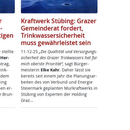
r
Kraftwerk Stübing: Grazer
-
Gemeinderat fordert,
tigen
Trinkwassersicherheit
muss gewährleistet sein
stell­te
11-12-25
„Die Qual­ti­tät und Ver­sor­gungs­
 Her­
si­cher­heit des Gra­zer Trink­was­sers hat für
­trag,
mich obers­te Prio­ri­tät“,
sagt Bür­ger­
rink­
meis­te­rin
El­ke Kahr
. Da­her lässt sie
t dem
be­reits seit ei­nem Jahr die Pla­nungs­ar­
bing
bei­ten des von Ver­bund und En­er­gie
­hen er­
Stei­er­mark ge­plan­ten Mur­kraft­werks in
ie Brun­
St­ü­bing von Ex­per­ten der Hol­ding
Graz…