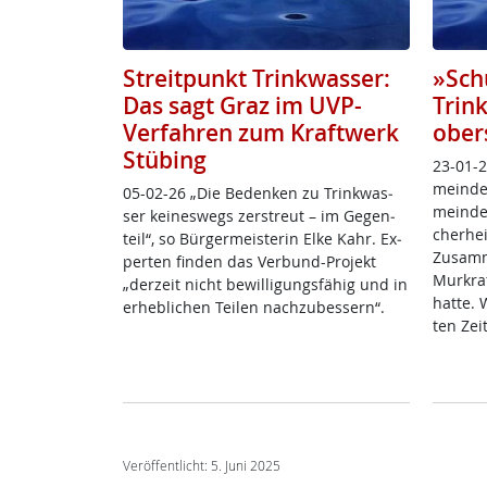
Streitpunkt Trinkwasser:
»Sch
Das sagt Graz im UVP-
Trin
Verfahren zum Kraftwerk
obers
Stübing
23-01-2
mein­de­
05-02-26 „Die Be­den­ken zu Trink­was­
mein­de­
ser kei­nes­wegs zer­st­reut – im Ge­gen­
cher­hei
teil“, so ­Bür­ger­meis­te­rin El­ke Kahr. Ex­
Zu­sam­
per­ten fin­den das Ver­bund-Pro­jekt
Mur­kraf
„der­zeit nicht be­wil­li­gungs­fähig und in
hat­te. 
er­heb­li­chen Tei­len nach­zu­bes­sern“.
ten Ze
Veröffentlicht: 5. Juni 2025