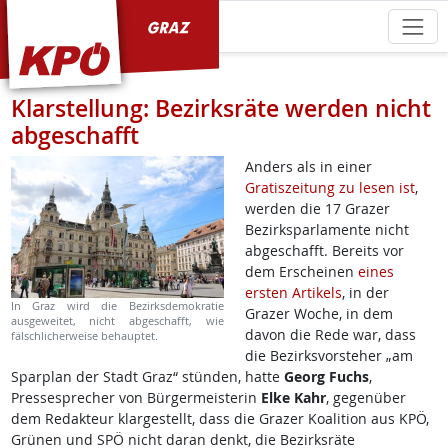
KPÖ Graz
Klarstellung: Bezirksräte werden nicht
abgeschafft
Anders als in einer
Gratiszeitung zu lesen ist
,
werden die 17 Grazer
Bezirksparlamente nicht
abgeschafft. Bereits vor
dem Erscheinen
eines
ersten Artikels
, in der
In Graz wird die Bezirksdemokratie
Grazer Woche, in dem
ausgeweitet, nicht abgeschafft, wie
davon die Rede war, dass
fälschlicherweise behauptet.
die Bezirksvorsteher „am
Sparplan der Stadt Graz“ stünden, hatte
Georg Fuchs
,
Pressesprecher von Bürgermeisterin
Elke Kahr
, gegenüber
dem Redakteur klargestellt, dass die Grazer Koalition aus KPÖ,
Grünen und SPÖ nicht daran denkt, die Bezirksräte