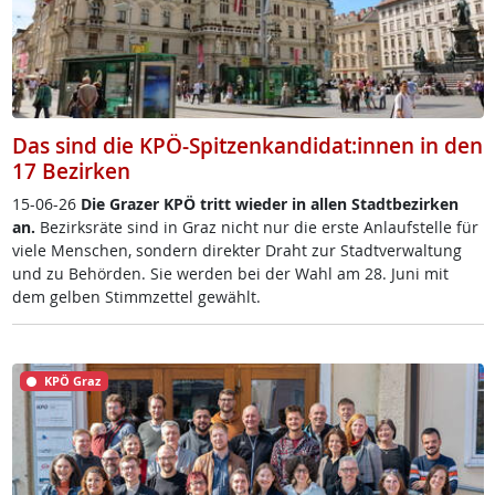
Das sind die KPÖ-Spitzenkandidat:innen in den
17 Bezirken
15-06-26
Die Gra­zer KPÖ tritt wie­der in al­len Stadt­be­zir­ken
an.
Be­zirks­rä­te sind in Graz nicht nur die ers­te An­lauf­s­tel­le für
vie­le Men­schen, son­dern di­rek­ter Draht zur Stadt­ver­wal­tung
und zu Be­hör­den. Sie wer­den bei der Wahl am 28. Ju­ni mit
dem gel­ben Stimm­zet­tel ge­wählt.
KPÖ Graz