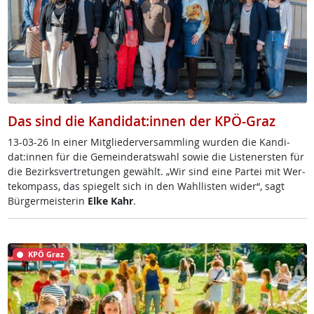
Das sind die Kandidat:innen der KPÖ-Graz
13-03-26 In ei­ner Mit­g­lie­der­ver­samm­ling wur­den die Kan­di­
dat:in­nen für die Ge­mein­de­rats­wahl so­wie die Lis­te­n­ers­ten für
die Be­zirks­ver­t­re­tun­gen ge­wählt. „Wir sind ei­ne Par­tei mit Wer­
te­kom­pass, das spie­gelt sich in den Wahl­lis­ten wi­der“, sagt
Bür­ger­meis­te­rin
El­ke Kahr
.
KPÖ Graz