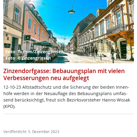
Foto: fb.com/Zinzengrinsen
Foto: ©Zinzengrinsen
Zinzendorfgasse: Bebauungsplan mit vielen
Verbesserungen neu aufgelegt
12-10-23 Alt­stadt­schutz und die Si­che­rung der bei­den In­nen­
hö­fe wer­den in der Neu­aufla­ge des Be­bau­ungs­plans um­fas­
send be­rück­sich­tigt, freut sich Be­zirks­vor­ste­her Han­no Wi­siak
(KPÖ).
Veröffentlicht: 5. Dezember 2023