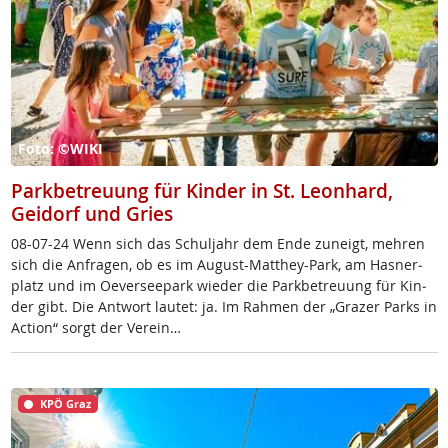
Foto: ©WIKI
Parkbetreuung für Kinder in St. Leonhard,
Geidorf und Gries
08-07-24 Wenn sich das Schul­jahr dem En­de zu­neigt, meh­ren
sich die An­fra­gen, ob es im Au­gust-Matthey-Park, am Has­ner­
platz und im Oe­ver­see­park wie­der die Park­be­t­reu­ung für Kin­
der gibt. Die Ant­wort lau­tet: ja. Im Rah­men der „Gra­zer Parks in
Ac­ti­on“ sorgt der Ve­r­ein…
KPÖ Graz