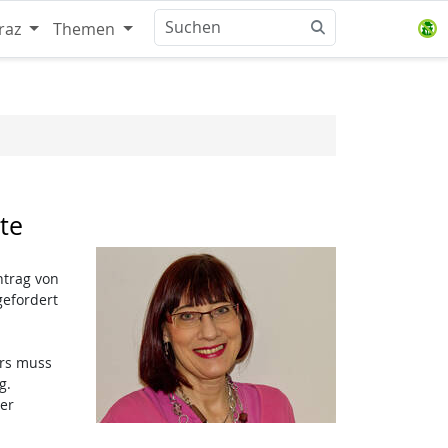
raz
Themen
te
ntrag von
gefordert
ers muss
g.
er