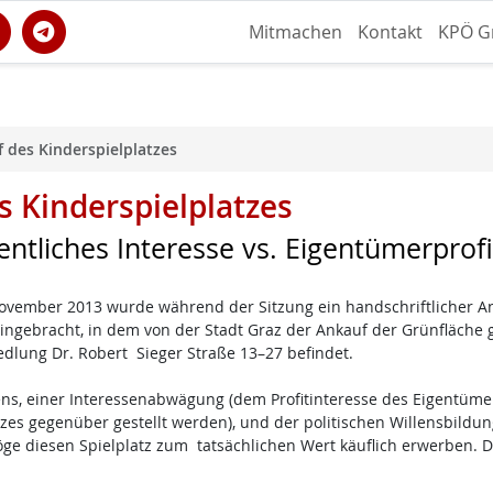
Mitmachen
Kontakt
KPÖ G
f des Kinderspielplatzes
s Kinderspielplatzes
entliches Interesse vs. Eigentümerprofi
 November 2013 wurde während der Sitzung ein handschriftlicher A
eingebracht, in dem von der Stadt Graz der Ankauf der Grünfläche 
iedlung Dr. Robert Sieger Straße 13–27 befindet.
ens, einer Interessenabwägung (dem Profitinteresse des Eigentüm
tzes gegenüber gestellt werden), und der politischen Willensbildun
öge diesen Spielplatz zum tatsächlichen Wert käuflich erwerben. D