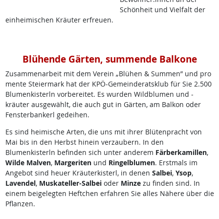
Schönheit und Vielfalt der
einheimischen Kräuter erfreuen.
Blühende Gärten, summende Balkone
Zusammenarbeit mit dem Verein „Blühen & Summen” und pro
mente Steiermark hat der KPÖ-Gemeinderatsklub für Sie 2.500
Blumenkisterln vorbereitet. Es wurden Wildblumen und -
kräuter ausgewählt, die auch gut in Gärten, am Balkon oder
Fensterbankerl gedeihen.
Es sind heimische Arten, die uns mit ihrer Blütenpracht von
Mai bis in den Herbst hinein verzaubern. In den
Blumenkisterln befinden sich unter anderem
Färberkamillen
,
Wilde Malven
,
Margeriten
und
Ringelblumen
. Erstmals im
Angebot sind heuer Kräuterkisterl, in denen
Salbei
,
Ysop
,
Lavendel
,
Muskateller-Salbei
oder
Minze
zu finden sind. In
einem beigelegten Heftchen erfahren Sie alles Nähere über die
Pflanzen.