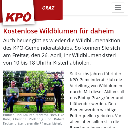
KPÖ Graz
Kostenlose Wildblumen für daheim
Auch heuer gibt es wieder die Wildblumenaktion
des KPÖ-Gemeinderatsklubs. So können Sie sich
am Freitag, den 26. April, Ihr Wildblumenkisterl
von 10 bis 18 UhrIhr Kisterl abholen.
Seit sechs Jahren führt der
KPÖ-Gemeinderatsklub die
Verteilung von Wildblumen
durch. Mit dieser Aktion soll
das Biotop Graz grüner und
blühender werden. Den
Bienen werden wichtige
Blumen und Kräuter: Manfred Eber, Elke
Futterquellen geboten. Vor
Kahr, Christine Podlipnig und Robert
allem aber sollen sich die
Krotzer präsentieren die Pflanzenkisterl.
Bewohner:innen an der