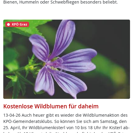
Bienen, Hummeln oder Schwebfliegen besonders beliebt.
KPÖ Graz
Kostenlose Wildblumen für daheim
13-04-26 Auch heu­er gibt es wie­der die Wild­blu­men­ak­ti­on des
KPÖ-Ge­mein­de­rats­klubs. So kön­nen Sie sich am Sams­tag, den
25. April, Ihr Wild­blu­men­kis­terl von 10 bis 18 Uhr Ihr Kis­terl ab­