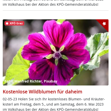
im Volks­haus bei der Ak­ti­on des KPÖ-Ge­mein­de­rats­klubs!
KPÖ Graz
Foto: Manfred Richter, Pixabay
Kostenlose Wildblumen für daheim
02-05-23 Ho­len Sie sich Ihr kos­ten­lo­ses Blu­men- und Kräu­ter­
kis­terl am Frei­tag, dem 5., und am Sams­tag, dem 6. Mai 2023
im Volks­haus bei der Ak­ti­on des KPÖ-Ge­mein­de­rats­klubs!