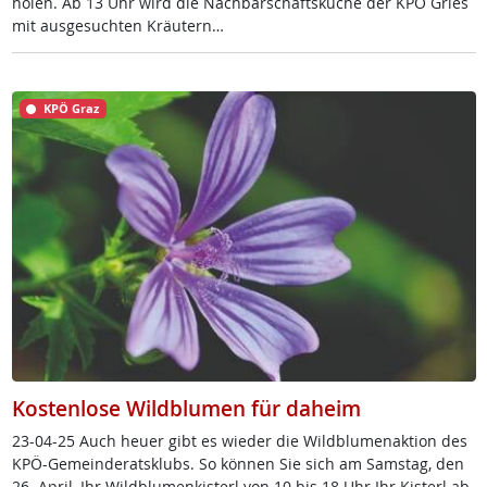
ho­len. Ab 13 Uhr wird die Nach­bar­schafts­küche der KPÖ Gries
mit aus­ge­such­ten Kräu­tern…
KPÖ Graz
Kostenlose Wildblumen für daheim
23-04-25 Auch heu­er gibt es wie­der die Wild­blu­men­ak­ti­on des
KPÖ-Ge­mein­de­rats­klubs. So kön­nen Sie sich am Sams­tag, den
26. April, Ihr Wild­blu­men­kis­terl von 10 bis 18 Uhr Ihr Kis­terl ab­