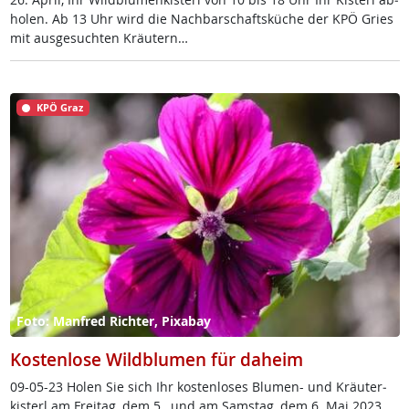
ho­len. Ab 13 Uhr wird die Nach­bar­schafts­küche der KPÖ Gries
mit aus­ge­such­ten Kräu­tern…
KPÖ Graz
Foto: Manfred Richter, Pixabay
Kostenlose Wildblumen für daheim
09-05-23 Ho­len Sie sich Ihr kos­ten­lo­ses Blu­men- und Kräu­ter­
kis­terl am Frei­tag, dem 5., und am Sams­tag, dem 6. Mai 2023