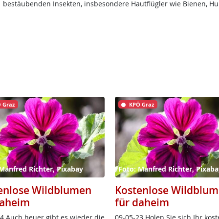
bestäubenden Insekten, insbesondere Hautflügler wie Bienen, H
 Graz
KPÖ Graz
Manfred Richter, Pixabay
Foto: Manfred Richter, Pixaba
enlose Wildblumen
Kostenlose Wildblu
daheim
für daheim
4 Auch heu­er gibt es wie­der die
09-05-23 Ho­len Sie sich Ihr kos­te