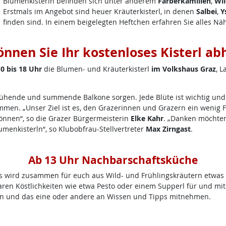
Blumenkisterln befinden sich unter anderem
Färberkamillen
,
Wil
Erstmals im Angebot sind heuer Kräuterkisterl, in denen
Salbei
,
Y
finden sind. In einem beigelegten Heftchen erfahren Sie alles Nä
önnen Sie Ihr kostenloses Kisterl ab
0 bis 18 Uhr
die Blumen- und Kräuterkisterl
im Volkshaus Graz
, 
ühende und summende Balkone sorgen. Jede Blüte ist wichtig und
en. „Unser Ziel ist es, den Grazerinnen und Grazern ein wenig Fre
önnen“, so die Grazer Bürgermeisterin
Elke Kahr
. „Danken möchten
umenkisterln“, so Klubobfrau-Stellvertreter
Max Zirngast
.
Ab 13 Uhr Nachbarschaftsküche
 wird zusammen für euch aus Wild- und Frühlingskräutern etwas z
ren Köstlichkeiten wie etwa Pesto oder einem Supperl für und mit 
en und das eine oder andere an Wissen und Tipps mitnehmen.