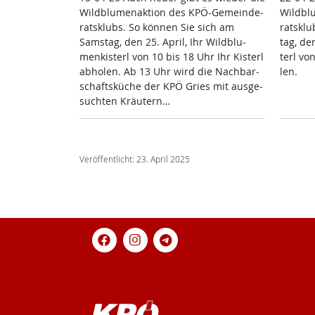
Wild­blu­men­ak­ti­on des KPÖ-Ge­mein­de­
Wild­bl
rats­klubs. So kön­nen Sie sich am
rats­kl
Sams­tag, den 25. April, Ihr Wild­blu­
tag, den
men­kis­terl von 10 bis 18 Uhr Ihr Kis­terl
terl von
ab­ho­len. Ab 13 Uhr wird die Nach­bar­
len.
schafts­küche der KPÖ Gries mit aus­ge­
such­ten Kräu­tern…
Veröffentlicht: 23. April 2025