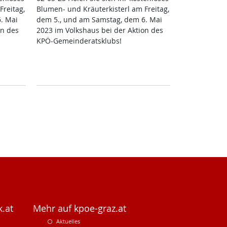
rei­tag,
Blu­men- und Kräu­ter­kis­terl am Frei­tag,
. Mai
dem 5., und am Sams­tag, dem 6. Mai
on des
2023 im Volks­haus bei der Ak­ti­on des
KPÖ-Ge­mein­de­rats­klubs!
.at
Mehr auf kpoe-graz.at
Aktuelles