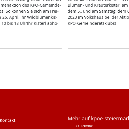
u­men­ak­ti­on des KPÖ-Ge­mein­de­
Blu­men- und Kräu­ter­kis­terl am F
ubs. So kön­nen Sie sich am Frei­
dem 5., und am Sams­tag, dem 6
 26. April, Ihr Wild­blu­men­kis­
2023 im Volks­haus bei der Ak­ti­
 10 bis 18 Uh­rIhr Kis­terl ab­ho­
KPÖ-Ge­mein­de­rats­klubs!
Mehr auf kpoe-steiermark
Kontakt
Termine