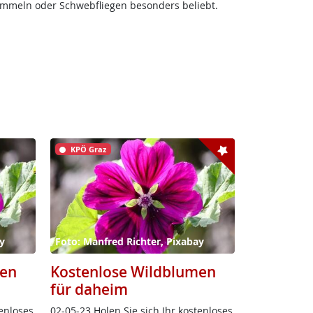
ummeln oder Schwebfliegen besonders beliebt.
KPÖ Graz
y
Foto: Manfred Richter, Pixabay
men
Kostenlose Wildblumen
für daheim
n­lo­ses
02-05-23 Ho­len Sie sich Ihr kos­ten­lo­ses