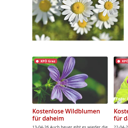
KPÖ Graz
KPÖ
Foto: 
Kostenlose Wildblumen
Kost
für daheim
für 
13-04-26 Auch heu­er gibt es wie­der die
22-04-2