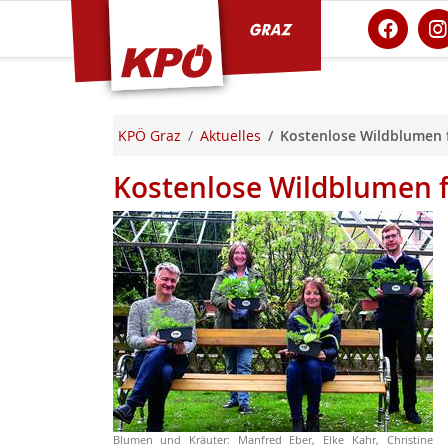
KPÖ Graz
KPÖ Graz
Aktuelles
Kostenlose Wildblumen 
Kostenlose Wildblumen 
Blumen und Kräuter: Manfred Eber, Elke Kahr, Christine