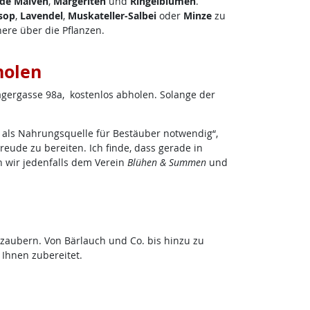
de Malven
,
Margeriten
und
Ringelblumen
.
sop
,
Lavendel
,
Muskateller-Salbei
oder
Minze
zu
here über die Pflanzen.
holen
Lagergasse 98a, kostenlos abholen. Solange der
 als Nahrungsquelle für Bestäuber notwendig“,
ude zu bereiten. Ich finde, dass gerade in
 wir jedenfalls dem Verein
Blühen & Summen
und
aubern. Von Bärlauch und Co. bis hinzu zu
Ihnen zubereitet.