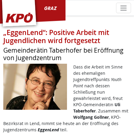
KPÖ Graz
„EggenLend“: Positive Arbeit mit
Jugendlichen wird fortgesetzt
Gemeinderätin Taberhofer bei Eröffnung
von Jugendzentrum
Dass die Arbeit im Sinne
des ehemaligen
Jugendtreffpunkts
Youth
Point
nach dessen
Schließung nun
gewährleistet wird, freut
KPÖ-Gemeinderätin
Uli
Taberhofer
. Zusammen mit
Wolfgang Gollner
, KPÖ-
Bezirksrat in Lend, nimmt sie heute an der Eröffnung des
Jugendzentrums
EggenLend
teil.