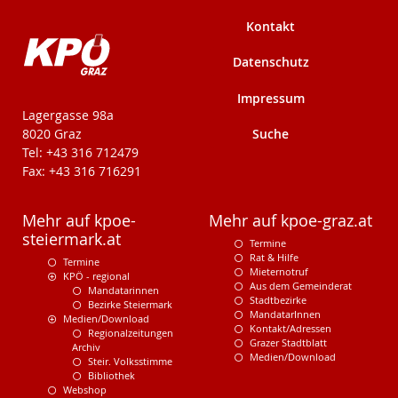
Kontakt
Datenschutz
Impressum
KPÖ-Steiermark
Lagergasse 98a
Suche
8020 Graz
Tel: +43 316 712479
Fax: +43 316 716291
Mehr auf kpoe-
Mehr auf kpoe-graz.at
steiermark.at
Termine
Rat & Hilfe
Termine
Mieternotruf
KPÖ - regional
Aus dem Gemeinderat
Mandatarinnen
Stadtbezirke
Bezirke Steiermark
MandatarInnen
Medien/Download
Kontakt/Adressen
Regionalzeitungen
Grazer Stadtblatt
Archiv
Medien/Download
Steir. Volksstimme
Bibliothek
Webshop