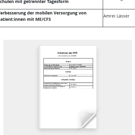
chulen mit getrennter Tagesform
erbesserung der mobilen Versorgung von
Amrei Lässer
atient:innen mit ME/CFS