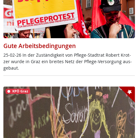
Gute Arbeitsbedingungen
25-02-26 In der Zu­stän­dig­keit von Pf­le­ge-Stadt­rat Robert Krot­
zer wur­de in Graz ein brei­tes Netz der Pf­le­ge-Ver­sor­gung aus­
ge­baut.
KPÖ Graz