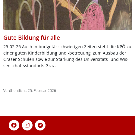
Gute Bildung für alle
25-02-26 Auch in bud­ge­tär schwie­ri­gen Zei­ten steht die KPÖ zu
ei­ner gu­ten Kin­der­bil­dung und -be­t­reu­ung, zum Aus­bau der
Gra­zer Schu­len so­wie zur Stär­kung des Uni­ver­si­täts- und Wis­
sen­schafts­stand­orts Graz.
Veröffentlicht: 25. Februar 2026