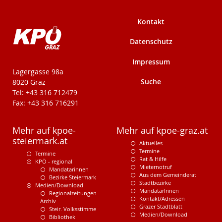
Kontakt
Datenschutz
Impressum
KPÖ-Steiermark
Lagergasse 98a
Suche
8020 Graz
Tel: +43 316 712479
Fax: +43 316 716291
Mehr auf kpoe-
Mehr auf kpoe-graz.at
steiermark.at
Aktuelles
Termine
Termine
Rat & Hilfe
KPÖ - regional
Mieternotruf
Mandatarinnen
Aus dem Gemeinderat
Bezirke Steiermark
Stadtbezirke
Medien/Download
MandatarInnen
Regionalzeitungen
Kontakt/Adressen
Archiv
Grazer Stadtblatt
Steir. Volksstimme
Medien/Download
Bibliothek