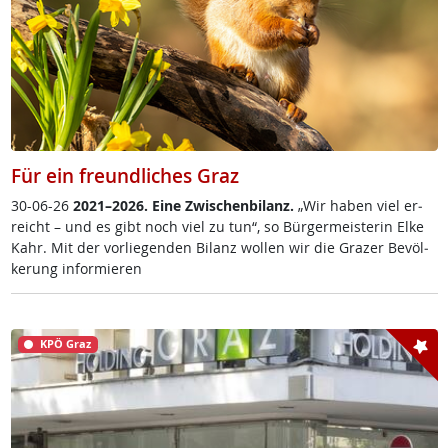
Für ein freundliches Graz
30-06-26
2021–2026. Ei­ne Zwi­schen­bi­lanz.
„Wir ha­ben viel er­
reich­t – und es gibt noch viel zu tun“, so Bür­ger­meis­te­rin El­ke
Kahr. Mit der vor­lie­gen­den Bi­lanz wol­len wir die Gra­zer Be­völ­
ke­rung in­for­mie­ren
KPÖ Graz