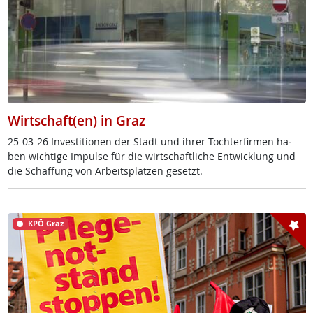
Wirtschaft(en) in Graz
25-03-26 In­ves­ti­tio­nen der Stadt und ih­rer Toch­ter­fir­men ha­
ben wich­ti­ge Im­pul­se für die wirt­schaft­li­che Ent­wick­lung und
die Schaf­fung von Ar­beits­plät­zen ge­setzt.
KPÖ Graz