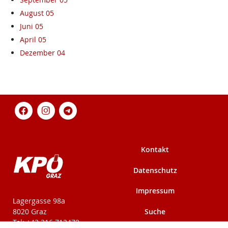
August 05
Juni 05
April 05
Dezember 04
Kontakt
Datenschutz
Impressum
KPÖ-Steiermark
Lagergasse 98a
Suche
8020 Graz
Tel: +43 316 712479