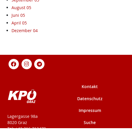
August 05
Juni 05
April 05
Dezember 04
Kontakt
Datenschutz
Impressum
KPÖ-Steiermark
Lagergasse 98a
Suche
8020 Graz
Tel: +43 316 712479