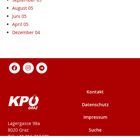
August 05
Juni 05
April 05
Dezember 04
Kontakt
Datenschutz
Impressum
KPÖ-Steiermark
Lagergasse 98a
Suche
8020 Graz
Tel: +43 316 712479