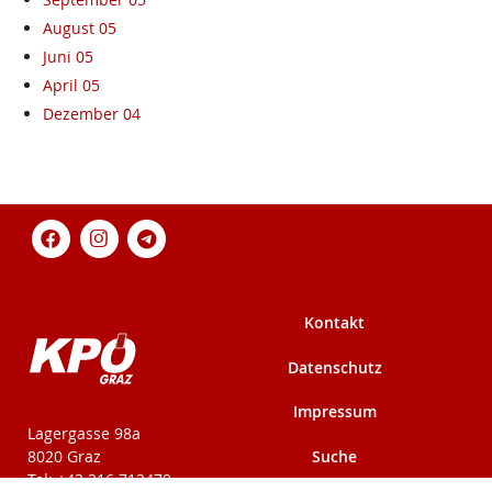
August 05
Juni 05
April 05
Dezember 04
Kontakt
Datenschutz
Impressum
KPÖ-Steiermark
Lagergasse 98a
Suche
8020 Graz
Tel: +43 316 712479