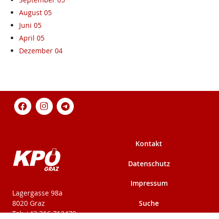
August 05
Juni 05
April 05
Dezember 04
Kontakt
Datenschutz
Impressum
KPÖ-Steiermark
Lagergasse 98a
Suche
8020 Graz
Tel: +43 316 712479