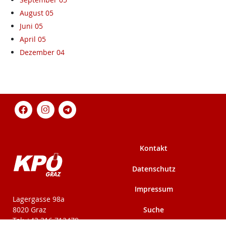
August 05
Juni 05
April 05
Dezember 04
Kontakt
Datenschutz
Impressum
KPÖ-Steiermark
Lagergasse 98a
Suche
8020 Graz
Tel: +43 316 712479