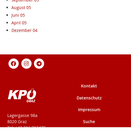
August 05
Juni 05
April 05
Dezember 04
Kontakt
Datenschutz
Impressum
KPÖ-Steiermark
Lagergasse 98a
Suche
8020 Graz
Tel: +43 316 712479