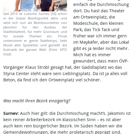
einfach die Durchmischung
dort. Du hast das Theater
Seit 2013 ist Lubomir Surnev (33) schon
am Ortweinplatz, die
in der Grazer Bezirkspolitik aktiv und
setzt sich nun als Bezirksvorsteher von
Modeschule, den kleinen
Jakomini für den Ausbau der
Park, das Tick Tack und
Stadtteilarbeit, für mehr Grünraum und
früher war ich immer gern
für soziale Themen ein. Privat
unternimmt er gerne Städtetrips, liebt
im Maykäfer, aber das Lokal
Musik aller Spielarten und genießt die
gibt es ja leider nicht mehr.
Kulinarik der ganzen Welt. (Foto: KPÖ
Graz)
Mich hat es immer
gewundert, dass mein ÖVP-
Vorgänger Klaus Strobl gesagt hat, der Gadollaplatz wo das
Styria Center steht wäre sein Lieblingsplatz. Da ist ja alles voll
Beton, da find ich den Ortweinplatz viel schöner.
Was macht Ihren Bezirk einzigartig?
Surnev:
Auch hier gilt: die Durchmischung macht’s. Jakomini ist
kein reiner Arbeiterbezirk im klassischen Sinn – es ist aber
auch kein rein bürgerlicher Bezirk. Im Süden haben wir die
Gemeindewohnungen, die mehr proletarisch geprägt sind.