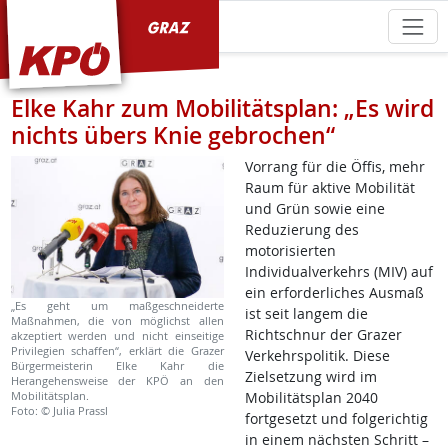
KPÖ Graz
Elke Kahr zum Mobilitätsplan: „Es wird
nichts übers Knie gebrochen“
Vorrang für die Öffis, mehr
Raum für aktive Mobilität
und Grün sowie eine
Reduzierung des
motorisierten
Individualverkehrs (MIV) auf
ein erforderliches Ausmaß
„Es geht um maßgeschneiderte
ist seit langem die
Maßnahmen, die von möglichst allen
Richtschnur der Grazer
akzeptiert werden und nicht einseitige
Privilegien schaffen“, erklärt die Grazer
Verkehrspolitik. Diese
Bürgermeisterin Elke Kahr die
Zielsetzung wird im
Herangehensweise der KPÖ an den
Mobilitätsplan.
Mobilitätsplan 2040
Foto: © Julia Prassl
fortgesetzt und folgerichtig
in einem nächsten Schritt –