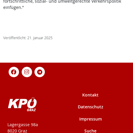
fortschrittliche, sozial- und umweltgerechte Verkehrspolitik
einfügen.“
Veröffentlicht: 21. Januar 2025
Kontakt
Datenschutz
Impressum
KPÖ-Steiermark
Lagergasse 98a
Suche
8020 Graz