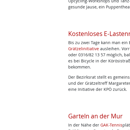
Upcycling-Workshops und Tanz
gesunde Jause, ein Puppenthea
Kostenloses E-Lasten
Bis zu zwei Tage kann man ein 
Grätzelinitiative
ausleihen. Vor
oder 0316/82 13 57 möglich, ba
es bei Bicycle in der Körösistr
bekommen.
Der Bezirksrat stellt es gemei
und der Grätzeltreff Margarete
eine Initiative der KPÖ zurück.
Garteln an der Mur
In der Nähe der
GAK-Tennis
plä