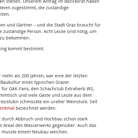
ten stehen. Unserem Antrag im Bezirksrat haben
rteien zugestimmt, die zuständige
iten.
nen und Gärtner – und die Stadt Graz braucht für
 zuständige Person. Acht Leute sind nötig, um
 zu bekommen.
hling kommt bestimmt.
 mehr als 200 Jahren, war eine der letzten
Baukultur eines typischen Grazer
at für GAK-Fans, den Schachclub Extraherb WS,
ammtisch und viele Gäste und Leute aus dem
ösistubn schmückte ein uralter Weinstock. Seit
enkmal
bezeichnet werden.
ist durch Abbruch und Hochbau schon stark
m Areal des Wasserwerks gegenüber. Auch das
36 musste einem Neubau weichen.