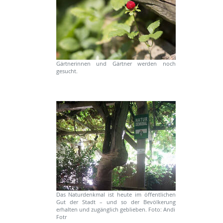
Gärtnerinnen und Gärtner werden noch
gesucht.
Das Naturdenkmal ist heute im öffentlichen
Gut der Stadt – und so der Bevölkerung
erhalten und zugänglich geblieben. Foto: Andi
Fotr