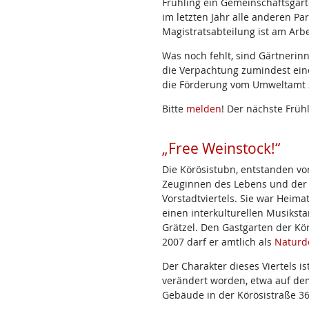
Frühling ein Gemeinschaftsgar
im letzten Jahr alle anderen Pa
Magistratsabteilung ist am Arbe
Was noch fehlt, sind Gärtnerin
die Verpachtung zumindest eine
die Förderung vom Umweltamt
Bitte
melden
! Der nächste Frü
„Free Weinstock!“
Die Körösistubn, entstanden vor
Zeuginnen des Lebens und der 
Vorstadtviertels. Sie war Heim
einen interkulturellen Musikst
Grätzel. Den Gastgarten der Kör
2007 darf er amtlich als
Naturd
Der Charakter dieses Viertels 
verändert worden, etwa auf de
Gebäude in der Körösistraße 