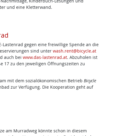
-Nachmittage, Kinderbuch-Lesungen und
ter und eine Kletterwand.
rad
E-Lastenrad gegen eine freiwillige Spende an die
reservierungen sind unter
wash.rent@bicycle.at
ld auch bei
www.das-lastenrad.at
. Abzuholen ist
aße 17 zu den jeweiligen Öffnungszeiten zu
nsam mit dem sozialökonomischen Betrieb
Bicycle
nbad zur Verfügung. Die Kooperation geht auf
tze am Murradweg könnte schon in diesem