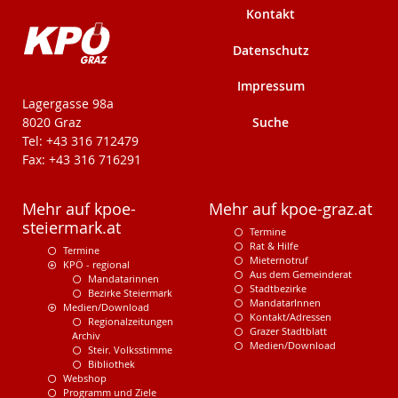
Kontakt
Datenschutz
Impressum
KPÖ-Steiermark
Lagergasse 98a
Suche
8020 Graz
Tel: +43 316 712479
Fax: +43 316 716291
Mehr auf kpoe-
Mehr auf kpoe-graz.at
steiermark.at
Termine
Rat & Hilfe
Termine
Mieternotruf
KPÖ - regional
Aus dem Gemeinderat
Mandatarinnen
Stadtbezirke
Bezirke Steiermark
MandatarInnen
Medien/Download
Kontakt/Adressen
Regionalzeitungen
Grazer Stadtblatt
Archiv
Medien/Download
Steir. Volksstimme
Bibliothek
Webshop
Programm und Ziele