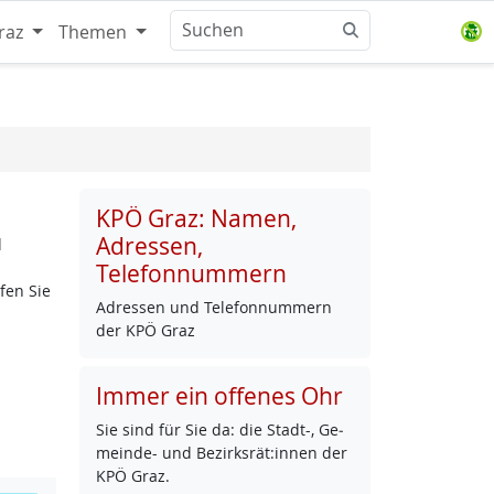
raz
Themen
KPÖ Graz: Namen,
Adressen,
d
Telefonnummern
fen Sie
Adres­sen und Te­le­fon­num­mern
der KPÖ Graz
Immer ein offenes Ohr
Sie sind für Sie da: die Stadt-, Ge­
mein­de- und Be­zirks­rät:in­nen der
KPÖ Graz.