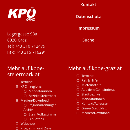
Kontakt
Datenschutz
Impressum
KPÖ-Steiermark
Lagergasse 98a
Suche
8020 Graz
Tel: +43 316 712479
Fax: +43 316 716291
Mehr auf kpoe-
Mehr auf kpoe-graz.at
steiermark.at
Termine
Rat & Hilfe
Termine
Mieternotruf
KPÖ - regional
Aus dem Gemeinderat
Mandatarinnen
Stadtbezirke
Bezirke Steiermark
MandatarInnen
Medien/Download
Kontakt/Adressen
Regionalzeitungen
Grazer Stadtblatt
Archiv
Medien/Download
Steir. Volksstimme
Bibliothek
Webshop
Programm und Ziele