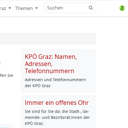
raz
Themen
KPÖ Graz: Namen,
Adressen,
d
Telefonnummern
fen Sie
Adres­sen und Te­le­fon­num­mern
der KPÖ Graz
Immer ein offenes Ohr
Sie sind für Sie da: die Stadt-, Ge­
mein­de- und Be­zirks­rät:in­nen der
KPÖ Graz.