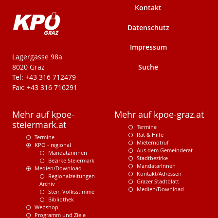
Kontakt
Datenschutz
Impressum
KPÖ-Steiermark
Lagergasse 98a
Suche
8020 Graz
Tel: +43 316 712479
Fax: +43 316 716291
Mehr auf kpoe-
Mehr auf kpoe-graz.at
steiermark.at
Termine
Rat & Hilfe
Termine
Mieternotruf
KPÖ - regional
Aus dem Gemeinderat
Mandatarinnen
Stadtbezirke
Bezirke Steiermark
MandatarInnen
Medien/Download
Kontakt/Adressen
Regionalzeitungen
Grazer Stadtblatt
Archiv
Medien/Download
Steir. Volksstimme
Bibliothek
Webshop
Programm und Ziele