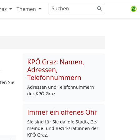
raz
Themen
KPÖ Graz: Namen,
Adressen,
d
Telefonnummern
fen Sie
Adres­sen und Te­le­fon­num­mern
der KPÖ Graz
Immer ein offenes Ohr
Sie sind für Sie da: die Stadt-, Ge­
mein­de- und Be­zirks­rät:in­nen der
KPÖ Graz.