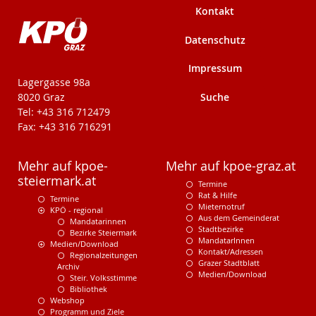
Kontakt
Datenschutz
Impressum
KPÖ-Steiermark
Lagergasse 98a
Suche
8020 Graz
Tel: +43 316 712479
Fax: +43 316 716291
Mehr auf kpoe-
Mehr auf kpoe-graz.at
steiermark.at
Termine
Rat & Hilfe
Termine
Mieternotruf
KPÖ - regional
Aus dem Gemeinderat
Mandatarinnen
Stadtbezirke
Bezirke Steiermark
MandatarInnen
Medien/Download
Kontakt/Adressen
Regionalzeitungen
Grazer Stadtblatt
Archiv
Medien/Download
Steir. Volksstimme
Bibliothek
Webshop
Programm und Ziele