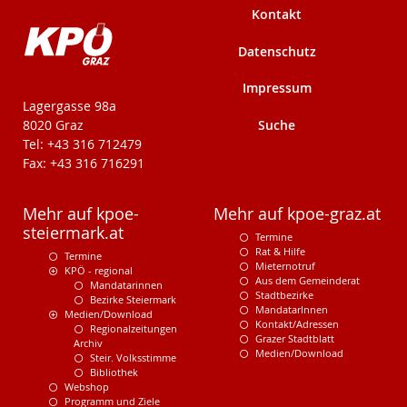
Kontakt
Datenschutz
Impressum
KPÖ-Steiermark
Lagergasse 98a
Suche
8020 Graz
Tel: +43 316 712479
Fax: +43 316 716291
Mehr auf kpoe-
Mehr auf kpoe-graz.at
steiermark.at
Termine
Rat & Hilfe
Termine
Mieternotruf
KPÖ - regional
Aus dem Gemeinderat
Mandatarinnen
Stadtbezirke
Bezirke Steiermark
MandatarInnen
Medien/Download
Kontakt/Adressen
Regionalzeitungen
Grazer Stadtblatt
Archiv
Medien/Download
Steir. Volksstimme
Bibliothek
Webshop
Programm und Ziele