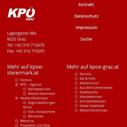
Kontakt
Datenschutz
Impressum
KPÖ-Steiermark
Lagergasse 98a
Suche
8020 Graz
Tel: +43 316 712479
Fax: +43 316 716291
Mehr auf kpoe-
Mehr auf kpoe-graz.at
steiermark.at
Termine
Rat & Hilfe
Termine
Mieternotruf
KPÖ - regional
Aus dem Gemeinderat
Mandatarinnen
Stadtbezirke
Bezirke Steiermark
MandatarInnen
Medien/Download
Kontakt/Adressen
Regionalzeitungen
Grazer Stadtblatt
Archiv
Medien/Download
Steir. Volksstimme
Bibliothek
Webshop
Programm und Ziele