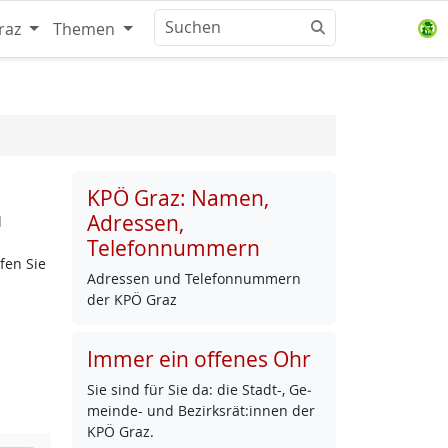
raz
Themen
KPÖ Graz: Namen,
Adressen,
d
Telefonnummern
fen Sie
Adres­sen und Te­le­fon­num­mern
der KPÖ Graz
Immer ein offenes Ohr
Sie sind für Sie da: die Stadt-, Ge­
mein­de- und Be­zirks­rät:in­nen der
KPÖ Graz.