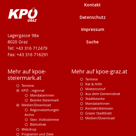
Kontakt
Datenschutz
Impressum
KPÖ-Steiermark
Lagergasse 98a
Suche
8020 Graz
Tel: +43 316 712479
Fax: +43 316 716291
Mehr auf kpoe-
Mehr auf kpoe-graz.at
steiermark.at
Termine
Rat & Hilfe
Termine
Mieternotruf
KPÖ - regional
Aus dem Gemeinderat
Mandatarinnen
Stadtbezirke
Bezirke Steiermark
MandatarInnen
Medien/Download
Kontakt/Adressen
Regionalzeitungen
Grazer Stadtblatt
Archiv
Medien/Download
Steir. Volksstimme
Bibliothek
Webshop
Programm und Ziele