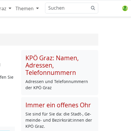
raz
Themen
KPÖ Graz: Namen,
Adressen,
d
Telefonnummern
fen Sie
Adres­sen und Te­le­fon­num­mern
der KPÖ Graz
Immer ein offenes Ohr
Sie sind für Sie da: die Stadt-, Ge­
mein­de- und Be­zirks­rät:in­nen der
KPÖ Graz.