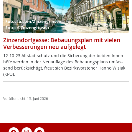
Foto: fb.com/Zinzengrinsen
Foto: ©Zinzengrinsen
Zinzendorfgasse: Bebauungsplan mit vielen
Verbesserungen neu aufgelegt
12-10-23 Alt­stadt­schutz und die Si­che­rung der bei­den In­nen­
hö­fe wer­den in der Neu­aufla­ge des Be­bau­ungs­plans um­fas­
send be­rück­sich­tigt, freut sich Be­zirks­vor­ste­her Han­no Wi­siak
(KPÖ).
Veröffentlicht: 15. Juni 2026