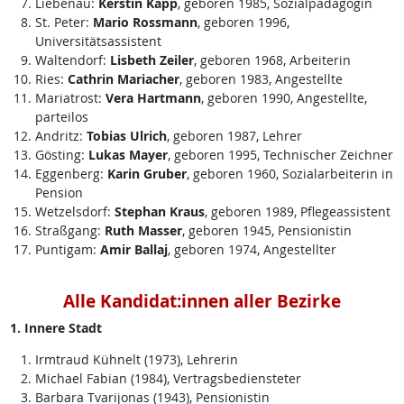
Liebenau:
Kerstin Kapp
, geboren 1985, Sozialpädagogin
St. Peter:
Mario Rossmann
, geboren 1996,
Universitätsassistent
Waltendorf:
Lisbeth Zeiler
, geboren 1968, Arbeiterin
Ries:
Cathrin Mariacher
, geboren 1983, Angestellte
Mariatrost:
Vera Hartmann
, geboren 1990, Angestellte,
parteilos
Andritz:
Tobias Ulrich
, geboren 1987, Lehrer
Gösting:
Lukas Mayer
, geboren 1995, Technischer Zeichner
Eggenberg:
Karin Gruber
, geboren 1960, Sozialarbeiterin in
Pension
Wetzelsdorf:
Stephan Kraus
, geboren 1989, Pflegeassistent
Straßgang:
Ruth Masser
, geboren 1945, Pensionistin
Puntigam:
Amir Ballaj
, geboren 1974, Angestellter
Alle Kandidat:innen aller Bezirke
1. Innere Stadt
Irmtraud Kühnelt (1973), Lehrerin
Michael Fabian (1984), Vertragsbediensteter
Barbara Tvarijonas (1943), Pensionistin