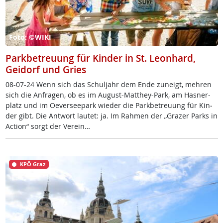
Foto: ©WIKI
Parkbetreuung für Kinder in St. Leonhard,
Geidorf und Gries
08-07-24 Wenn sich das Schul­jahr dem En­de zu­neigt, meh­ren
sich die An­fra­gen, ob es im Au­gust-Matthey-Park, am Has­ner­
platz und im Oe­ver­see­park wie­der die Park­be­t­reu­ung für Kin­
der gibt. Die Ant­wort lau­tet: ja. Im Rah­men der „Gra­zer Parks in
Ac­ti­on“ sorgt der Ve­r­ein…
KPÖ Graz