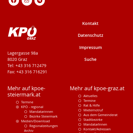
Kontakt
Datenschutz
Impressum
KPÖ-Steiermark
Lagergasse 98a
Suche
8020 Graz
Tel: +43 316 712479
Fax: +43 316 716291
Mehr auf kpoe-
Mehr auf kpoe-graz.at
steiermark.at
Aktuelles
Termine
Termine
Rat & Hilfe
KPÖ - regional
Mieternotruf
Mandatarinnen
Aus dem Gemeinderat
Bezirke Steiermark
Stadtbezirke
Medien/Download
MandatarInnen
Regionalzeitungen
Kontakt/Adressen
Archiv