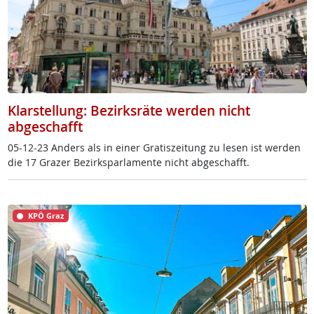
Klarstellung: Bezirksräte werden nicht
abgeschafft
05-12-23 An­ders als in ei­ner Gra­tis­zei­tung zu le­sen ist wer­den
die 17 Gra­zer Be­zirk­s­par­la­men­te nicht ab­ge­schafft.
KPÖ Graz