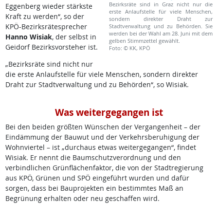
Bezirksräte sind in Graz nicht nur die
Eggenberg wieder stärkste
erste Anlaufstelle für viele Menschen,
Kraft zu werden“, so der
sondern direkter Draht zur
KPÖ-Bezirksrätesprecher
Stadtverwaltung und zu Behörden. Sie
werden bei der Wahl am 28. Juni mit dem
Hanno Wisiak
, der selbst in
gelben Stimmzettel gewählt.
Geidorf Bezirksvorsteher ist.
Foto: © KK, KPÖ
„Bezirksräte sind nicht nur
die erste Anlaufstelle für viele Menschen, sondern direkter
Draht zur Stadtverwaltung und zu Behörden“, so Wisiak.
Was weitergegangen ist
Bei den beiden größten Wünschen der Vergangenheit – der
Eindämmung der Bauwut und der Verkehrsberuhigung der
Wohnviertel – ist „durchaus etwas weitergegangen“, findet
Wisiak. Er nennt die Baumschutzverordnung und den
verbindlichen Grünflächenfaktor, die von der Stadtregierung
aus KPÖ, Grünen und SPÖ eingeführt wurden und dafür
sorgen, dass bei Bauprojekten ein bestimmtes Maß an
Begrünung erhalten oder neu geschaffen wird.