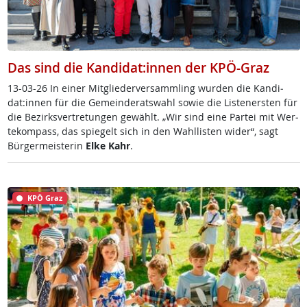
Das sind die Kandidat:innen der KPÖ-Graz
13-03-26 In ei­ner Mit­g­lie­der­ver­samm­ling wur­den die Kan­di­
dat:in­nen für die Ge­mein­de­rats­wahl so­wie die Lis­te­n­ers­ten für
die Be­zirks­ver­t­re­tun­gen ge­wählt. „Wir sind ei­ne Par­tei mit Wer­
te­kom­pass, das spie­gelt sich in den Wahl­lis­ten wi­der“, sagt
Bür­ger­meis­te­rin
El­ke Kahr
.
KPÖ Graz