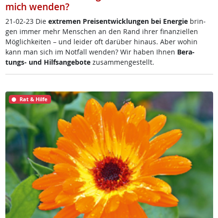
mich wenden?
21-02-23 Die
ex­t­re­men Preis­ent­wick­lun­gen bei En­er­gie
brin­
gen im­mer mehr Men­schen an den Rand ih­rer fi­nan­zi­el­len
Mög­lich­kei­ten – und lei­der oft dar­über hin­aus. Aber wo­hin
kann man sich im Not­fall wen­den? Wir ha­ben Ih­nen
Be­ra­
tungs- und Hilf­s­an­ge­bo­te
zu­sam­men­ge­s­tellt.
Rat & Hilfe