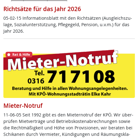
Richtsätze für das Jahr 2026
05-02-15 In­for­ma­ti­ons­blatt mit den Richt­sät­zen (Aus­g­leichs­zu­
la­ge, So­zial­un­ter­stüt­zung, Pf­le­ge­geld, Pen­si­on, u.v.m.) für das
Jahr 2026.
Rat & Hilfe
Mieter-Notruf
11-06-05 Seit 1992 gibt es den Mie­ter­no­t­ruf der KPÖ. Wir über­
prü­fen Miet­ver­trä­ge und Be­triebs­kos­ten­ab­rech­nun­gen so­wie
die Recht­mä­ß­ig­keit und Höhe von Pro­vi­sio­nen, wir be­ra­ten bei
Schi­ka­nen durch Ver­mie­ter, Kün­di­gun­gen und Räu­mungs­kla­