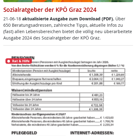
Sozialratgeber der KPÖ Graz 2024
21-06-18
ak­tua­li­sier­te Aus­ga­be zum Down­load (PDF).
Über
650 Be­ra­tungsadres­sen, zahl­rei­che Tipps, ak­tu­el­le In­fos zu
(fast) al­len Le­bens­be­rei­chen bie­tet die völ­lig neu über­ar­bei­te­te
Aus­ga­be 2024 des So­zial­rat­ge­ber der KPÖ Graz.
Rat & Hilfe