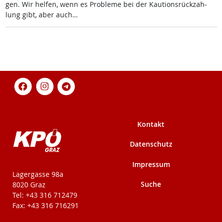
gen. Wir hel­fen, wenn es Pro­b­le­me bei der Kau­ti­ons­rück­zah­
lung gibt, aber auch…
Kontakt
Datenschutz
Impressum
KPÖ-Steiermark
Lagergasse 98a
Suche
8020 Graz
Tel: +43 316 712479
Fax: +43 316 716291