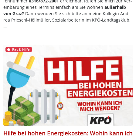
fon­num­mer
0316/872-2001
er­reich­bar. Ru­fen Sie mich zur Ve­r­
ein­ba­rung ei­nes Ter­mins ein­fach an! Sie woh­nen
au­ßer­halb
von Graz?
Dann wen­den Sie sich bit­te an mei­ne Kol­le­gin And­
rea Prie­schl-Höll­mül­ler, So­zial­ar­bei­te­rin im KPÖ-Land­tags­klub.
…
Rat & Hilfe
Hilfe bei hohen Energiekosten: Wohin kann ich