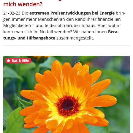
mich wenden?
21-02-23 Die
ex­t­re­men Preis­ent­wick­lun­gen bei En­er­gie
brin­
gen im­mer mehr Men­schen an den Rand ih­rer fi­nan­zi­el­len
Mög­lich­kei­ten – und lei­der oft dar­über hin­aus. Aber wo­hin
kann man sich im Not­fall wen­den? Wir ha­ben Ih­nen
Be­ra­
tungs- und Hilf­s­an­ge­bo­te
zu­sam­men­ge­s­tellt.
Rat & Hilfe