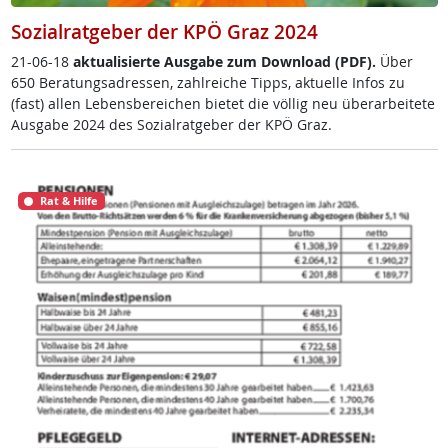
Sozialratgeber der KPÖ Graz 2024
21-06-18
ak­tua­li­sier­te Aus­ga­be zum Down­load (PDF).
Über
650 Be­ra­tungsadres­sen, zahl­rei­che Tipps, ak­tu­el­le In­fos zu
(fast) al­len Le­bens­be­rei­chen bie­tet die völ­lig neu über­ar­bei­te­te
Aus­ga­be 2024 des So­zial­rat­ge­ber der KPÖ Graz.
Rat & Hilfe