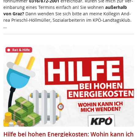
fon­num­mer
0316/872-2001
er­reich­bar. Ru­fen Sie mich zur Ve­r­
ein­ba­rung ei­nes Ter­mins ein­fach an! Sie woh­nen
au­ßer­halb
von Graz?
Dann wen­den Sie sich bit­te an mei­ne Kol­le­gin And­
rea Prie­schl-Höll­mül­ler, So­zial­ar­bei­te­rin im KPÖ-Land­tags­klub.
…
Rat & Hilfe
Hilfe bei hohen Energiekosten: Wohin kann ich