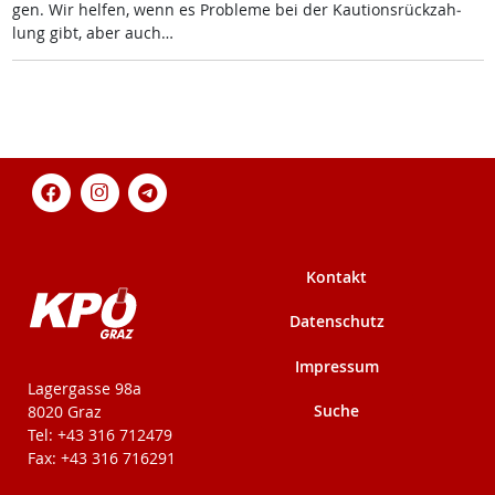
gen. Wir hel­fen, wenn es Pro­b­le­me bei der Kau­ti­ons­rück­zah­
lung gibt, aber auch…
Kontakt
Datenschutz
Impressum
KPÖ-Steiermark
Lagergasse 98a
Suche
8020 Graz
Tel: +43 316 712479
Fax: +43 316 716291