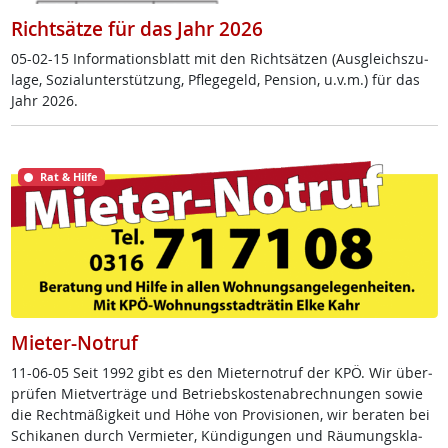
Richtsätze für das Jahr 2026
05-02-15 In­for­ma­ti­ons­blatt mit den Richt­sät­zen (Aus­g­leichs­zu­
la­ge, So­zial­un­ter­stüt­zung, Pf­le­ge­geld, Pen­si­on, u.v.m.) für das
Jahr 2026.
Rat & Hilfe
Mieter-Notruf
11-06-05 Seit 1992 gibt es den Mie­ter­no­t­ruf der KPÖ. Wir über­
prü­fen Miet­ver­trä­ge und Be­triebs­kos­ten­ab­rech­nun­gen so­wie
die Recht­mä­ß­ig­keit und Höhe von Pro­vi­sio­nen, wir be­ra­ten bei
Schi­ka­nen durch Ver­mie­ter, Kün­di­gun­gen und Räu­mungs­kla­